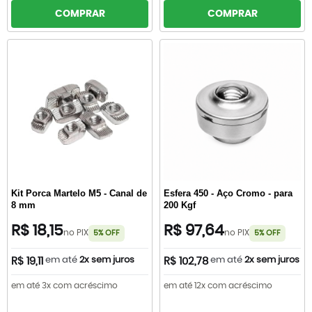
COMPRAR
COMPRAR
Kit Porca Martelo M5 - Canal de
Esfera 450 - Aço Cromo - para
8 mm
200 Kgf
R$ 18,15
R$ 97,64
no PIX
no PIX
5% OFF
5% OFF
em até
2x sem juros
em até
2x sem juros
R$ 19,11
R$ 102,78
em até 3x com acréscimo
em até 12x com acréscimo