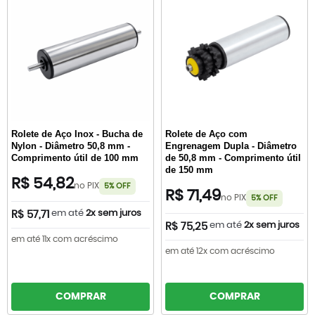
Rolete de Aço Inox - Bucha de
Rolete de Aço com
Nylon - Diâmetro 50,8 mm -
Engrenagem Dupla - Diâmetro
Comprimento útil de 100 mm
de 50,8 mm - Comprimento útil
de 150 mm
R$ 54,82
no PIX
5% OFF
R$ 71,49
no PIX
5% OFF
em até
2x sem juros
R$ 57,71
em até
2x sem juros
R$ 75,25
em até 11x com acréscimo
em até 12x com acréscimo
COMPRAR
COMPRAR