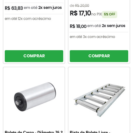
de
R$ 20,00
em até
2x sem juros
R$ 63,83
R$ 17,10
no PIX
5% OFF
em até 12x com acréscimo
em até
2x sem juros
R$ 18,00
em até 3x com acréscimo
COMPRAR
COMPRAR
Rolete de Carga - Diâmetro 76,2
Pista de Rolete Livre -