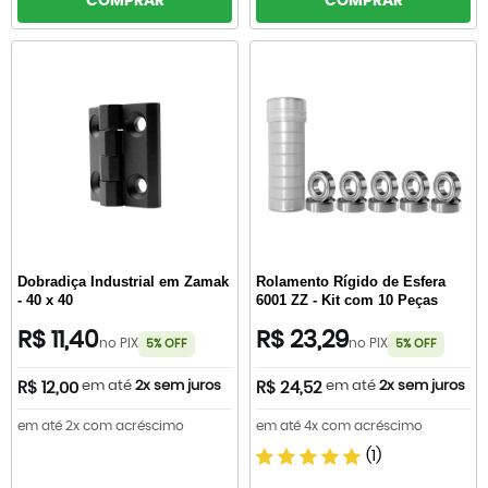
COMPRAR
COMPRAR
Dobradiça Industrial em Zamak
Rolamento Rígido de Esfera
- 40 x 40
6001 ZZ - Kit com 10 Peças
R$ 11,40
R$ 23,29
no PIX
no PIX
5% OFF
5% OFF
em até
2x sem juros
em até
2x sem juros
R$ 12,00
R$ 24,52
em até 2x com acréscimo
em até 4x com acréscimo
(1)