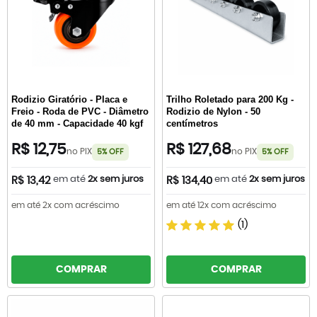
Rodizio Giratório - Placa e
Trilho Roletado para 200 Kg -
Freio - Roda de PVC - Diâmetro
Rodizio de Nylon - 50
de 40 mm - Capacidade 40 kgf
centímetros
R$ 12,75
R$ 127,68
no PIX
no PIX
5% OFF
5% OFF
em até
2x sem juros
em até
2x sem juros
R$ 13,42
R$ 134,40
em até 2x com acréscimo
em até 12x com acréscimo
(1)
COMPRAR
COMPRAR