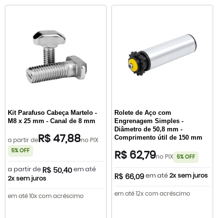
Kit Parafuso Cabeça Martelo -
Rolete de Aço com
M8 x 25 mm - Canal de 8 mm
Engrenagem Simples -
Diâmetro de 50,8 mm -
R$ 47,88
Comprimento útil de 150 mm
a partir de
no PIX
5% OFF
R$ 62,79
no PIX
5% OFF
a partir de
em até
R$ 50,40
em até
2x sem juros
R$ 66,09
2x sem juros
em até 12x com acréscimo
em até 10x com acréscimo