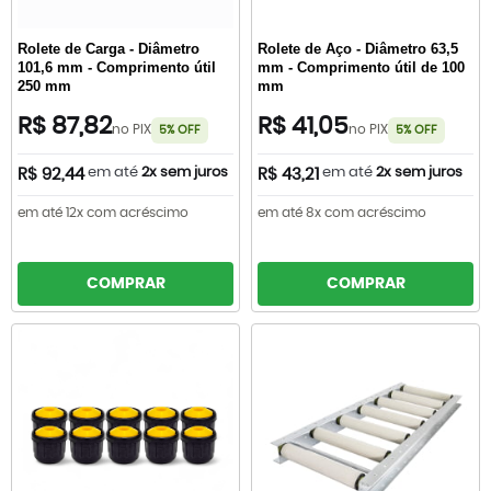
Rolete de Carga - Diâmetro
Rolete de Aço - Diâmetro 63,5
101,6 mm - Comprimento útil
mm - Comprimento útil de 100
250 mm
mm
R$ 87,82
R$ 41,05
no PIX
no PIX
5% OFF
5% OFF
em até
2x sem juros
em até
2x sem juros
R$ 92,44
R$ 43,21
em até 12x com acréscimo
em até 8x com acréscimo
COMPRAR
COMPRAR