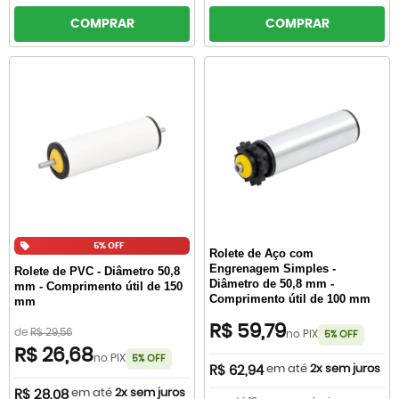
COMPRAR
COMPRAR
5% OFF
Rolete de Aço com
Engrenagem Simples -
Rolete de PVC - Diâmetro 50,8
Diâmetro de 50,8 mm -
mm - Comprimento útil de 150
Comprimento útil de 100 mm
mm
R$ 59,79
de
R$ 29,56
no PIX
5% OFF
R$ 26,68
no PIX
5% OFF
em até
2x sem juros
R$ 62,94
em até
2x sem juros
R$ 28,08