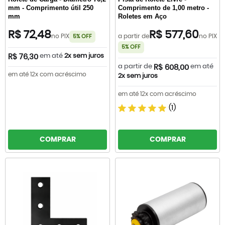
mm - Comprimento útil 250
Comprimento de 1,00 metro -
mm
Roletes em Aço
R$ 72,48
R$ 577,60
no PIX
a partir de
no PIX
5% OFF
5% OFF
em até
2x sem juros
R$ 76,30
a partir de
em até
R$ 608,00
em até 12x com acréscimo
2x sem juros
em até 12x com acréscimo
(1)
COMPRAR
COMPRAR