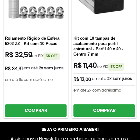
Rolamento Rígido de Esfera
Kit com 10 tampas de
6202 ZZ - Kit com 10 Peças
acabamento para perfil
estrutural - Perfil 40 x 40 -
R$ 32,59
Centro 7 mm
no PIX
5% OFF
R$ 11,40
no PIX
5% OFF
em até
2x sem juros
R$ 34,31
em até
2x sem juros
R$ 12,00
em até 6x com acréscimo
em até 2x com acréscimo
COMPRAR
COMPRAR
SEJA O PRIMEIRO A SABER!
Assine nossa Newsletter e receba as melhores ofertas e