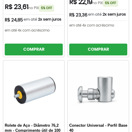
R$ 22,19
no PIX
5% OFF
R$ 23,61
no PIX
5% OFF
em até
2x sem juros
R$ 23,36
em até
2x sem juros
R$ 24,85
em até 4x com acréscimo
em até 4x com acréscimo
COMPRAR
COMPRAR
Rolete de Aço - Diâmetro 76,2
Conector Universal - Perfil Base
mm - Comprimento útil de 100
40