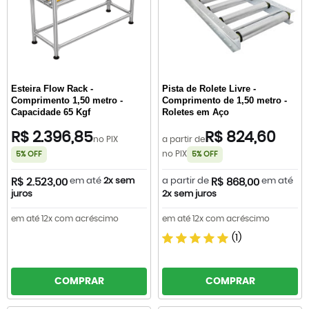
Esteira Flow Rack -
Pista de Rolete Livre -
Comprimento 1,50 metro -
Comprimento de 1,50 metro -
Capacidade 65 Kgf
Roletes em Aço
R$ 2.396,85
R$ 824,60
no PIX
a partir de
no PIX
5% OFF
5% OFF
em até
2x sem
a partir de
em até
R$ 2.523,00
R$ 868,00
juros
2x sem juros
em até 12x com acréscimo
em até 12x com acréscimo
(1)
COMPRAR
COMPRAR