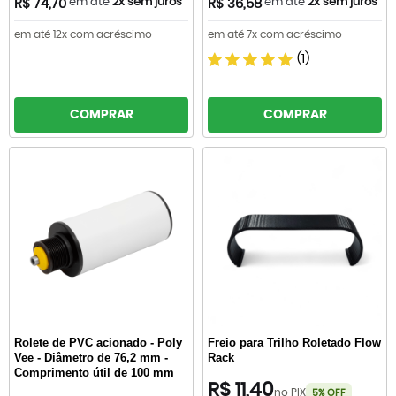
em até
2x sem juros
em até
2x sem juros
R$ 74,70
R$ 36,58
em até 12x com acréscimo
em até 7x com acréscimo
(1)
COMPRAR
COMPRAR
Rolete de PVC acionado - Poly
Freio para Trilho Roletado Flow
Vee - Diâmetro de 76,2 mm -
Rack
Comprimento útil de 100 mm
R$ 11,40
no PIX
5% OFF