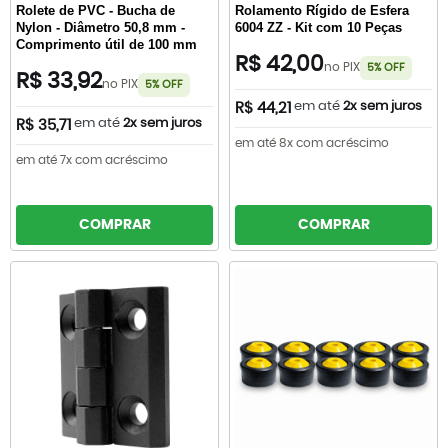
Rolete de PVC - Bucha de
Rolamento Rígido de Esfera
Nylon - Diâmetro 50,8 mm -
6004 ZZ - Kit com 10 Peças
Comprimento útil de 100 mm
R$ 42,00
no PIX
5% OFF
R$ 33,92
no PIX
5% OFF
em até
2x sem juros
R$ 44,21
em até
2x sem juros
R$ 35,71
em até 8x com acréscimo
em até 7x com acréscimo
COMPRAR
COMPRAR