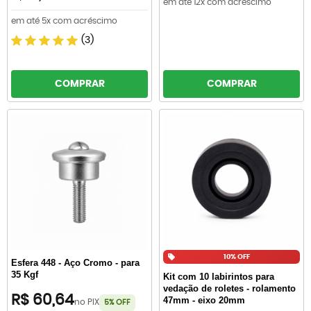
em até 12x com acréscimo
em até 5x com acréscimo
(3)
COMPRAR
COMPRAR
10% OFF
Esfera 448 - Aço Cromo - para
35 Kgf
Kit com 10 labirintos para
vedação de roletes - rolamento
R$ 60,64
47mm - eixo 20mm
no PIX
5% OFF