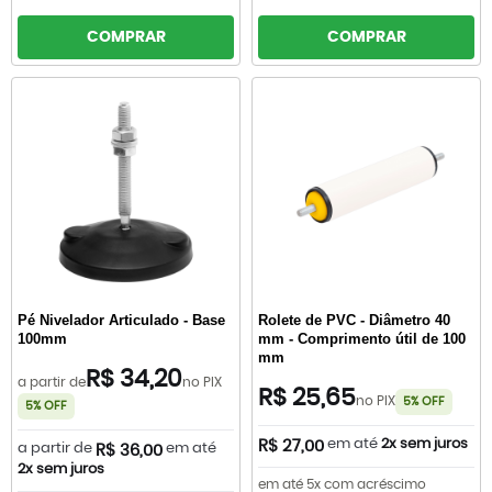
COMPRAR
COMPRAR
Pé Nivelador Articulado - Base
Rolete de PVC - Diâmetro 40
100mm
mm - Comprimento útil de 100
mm
R$ 34,20
a partir de
no PIX
R$ 25,65
no PIX
5% OFF
5% OFF
em até
2x sem juros
R$ 27,00
a partir de
em até
R$ 36,00
2x sem juros
em até 5x com acréscimo