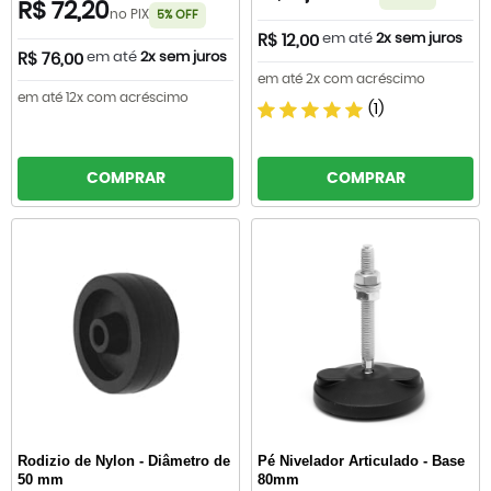
R$ 72,20
no PIX
5% OFF
em até
2x sem juros
R$ 12,00
em até
2x sem juros
R$ 76,00
em até 2x com acréscimo
em até 12x com acréscimo
(1)
COMPRAR
COMPRAR
Rodizio de Nylon - Diâmetro de
Pé Nivelador Articulado - Base
50 mm
80mm