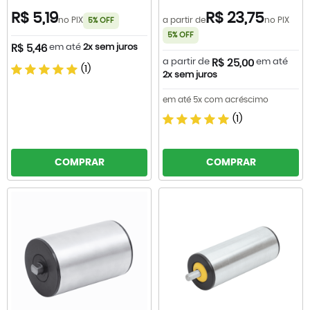
R$ 5,19
R$ 23,75
no PIX
a partir de
no PIX
5% OFF
5% OFF
em até
2x sem juros
R$ 5,46
a partir de
em até
R$ 25,00
(1)
2x sem juros
em até 5x com acréscimo
(1)
COMPRAR
COMPRAR