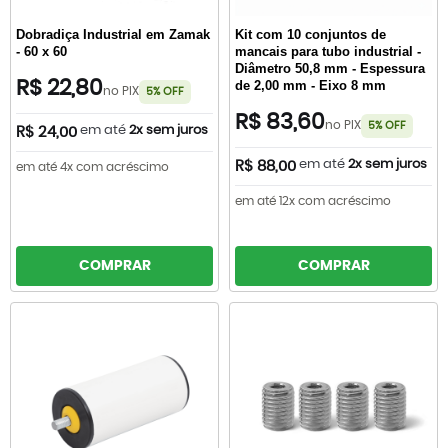
Dobradiça Industrial em Zamak
Kit com 10 conjuntos de
- 60 x 60
mancais para tubo industrial -
Diâmetro 50,8 mm - Espessura
R$ 22,80
de 2,00 mm - Eixo 8 mm
no PIX
5% OFF
R$ 83,60
no PIX
5% OFF
em até
2x sem juros
R$ 24,00
em até
2x sem juros
R$ 88,00
em até 4x com acréscimo
em até 12x com acréscimo
COMPRAR
COMPRAR