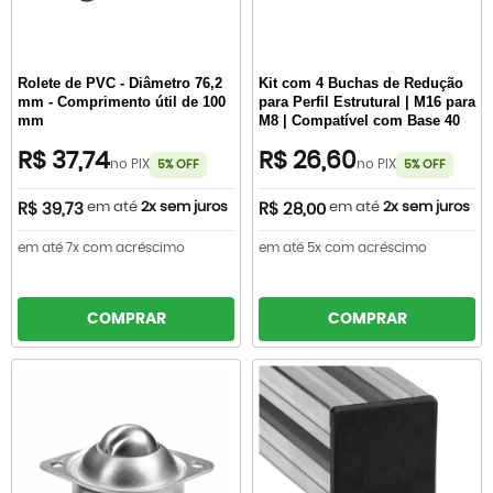
Rolete de PVC - Diâmetro 76,2
Kit com 4 Buchas de Redução
mm - Comprimento útil de 100
para Perfil Estrutural | M16 para
mm
M8 | Compatível com Base 40
R$ 37,74
R$ 26,60
no PIX
no PIX
5% OFF
5% OFF
em até
2x sem juros
em até
2x sem juros
R$ 39,73
R$ 28,00
em até 7x com acréscimo
em até 5x com acréscimo
COMPRAR
COMPRAR