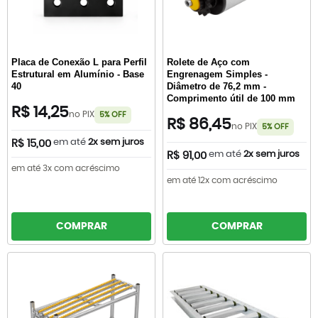
Placa de Conexão L para Perfil
Rolete de Aço com
Estrutural em Alumínio - Base
Engrenagem Simples -
40
Diâmetro de 76,2 mm -
Comprimento útil de 100 mm
R$ 14,25
no PIX
5% OFF
R$ 86,45
no PIX
5% OFF
em até
2x sem juros
R$ 15,00
em até
2x sem juros
R$ 91,00
em até 3x com acréscimo
em até 12x com acréscimo
COMPRAR
COMPRAR