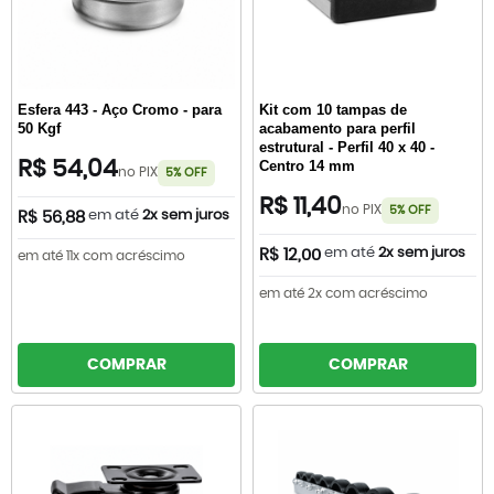
Esfera 443 - Aço Cromo - para
Kit com 10 tampas de
50 Kgf
acabamento para perfil
estrutural - Perfil 40 x 40 -
R$ 54,04
Centro 14 mm
no PIX
5% OFF
R$ 11,40
no PIX
5% OFF
em até
2x sem juros
R$ 56,88
em até
2x sem juros
R$ 12,00
em até 11x com acréscimo
em até 2x com acréscimo
COMPRAR
COMPRAR