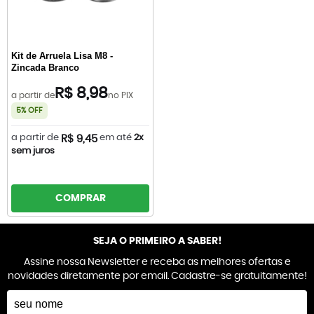
Kit de Arruela Lisa M8 -
Zincada Branco
R$ 8,98
a partir de
no PIX
5% OFF
a partir de
em até
2x
R$ 9,45
sem juros
COMPRAR
SEJA O PRIMEIRO A SABER!
Assine nossa Newsletter e receba as melhores ofertas e
novidades diretamente por email. Cadastre-se gratuitamente!