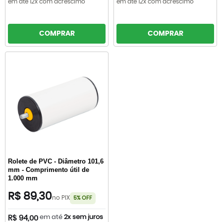
em até 12x com acréscimo
em até 12x com acréscimo
COMPRAR
COMPRAR
Rolete de PVC - Diâmetro 101,6
mm - Comprimento útil de
1.000 mm
R$ 89,30
no PIX
5% OFF
em até
2x sem juros
R$ 94,00