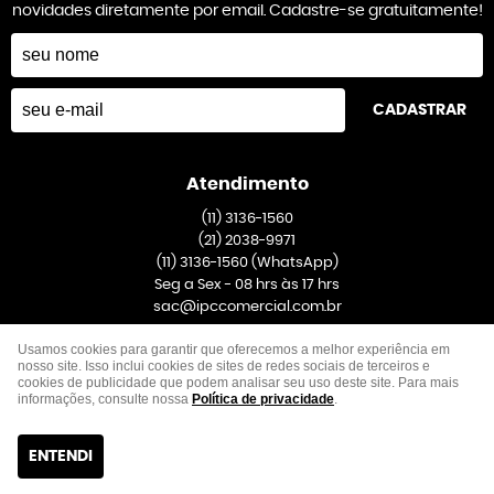
novidades diretamente por email. Cadastre-se gratuitamente!
CADASTRAR
Atendimento
(11)
3136-1560
(21)
2038-9971
(11)
3136-1560
(WhatsApp)
Seg a Sex - 08 hrs às 17 hrs
sac@ipccomercial.com.br
Usamos cookies para garantir que oferecemos a melhor experiência em
Endereço
nosso site. Isso inclui cookies de sites de redes sociais de terceiros e
cookies de publicidade que podem analisar seu uso deste site. Para mais
Rua Venezuela, 391, Galpão 1
-
Taboão, São Bernardo do Campo
-
SP
informações, consulte nossa
Política de privacidade
.
CEP: 09667-020
ENTENDI