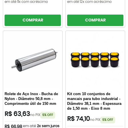
em até 11x com acréscimo
em até 12x com acréscimo
COMPRAR
COMPRAR
Rolete de Aço Inox - Bucha de
Kit com 10 conjuntos de
Nylon - Diâmetro 50,8 mm -
mancais para tubo industrial -
Comprimento útil de 150 mm
Diâmetro 38,1 mm - Espessura
de 1,50 mm - Eixo 8 mm
R$ 63,63
no PIX
5% OFF
R$ 74,10
no PIX
5% OFF
em até
2x sem juros
R$ 66,98