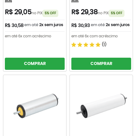
mm
mm
R$ 29,05
R$ 29,38
no PIX
no PIX
5% OFF
5% OFF
em até
2x sem juros
em até
2x sem juros
R$ 30,58
R$ 30,93
em até 6x com acréscimo
em até 6x com acréscimo
(1)
COMPRAR
COMPRAR