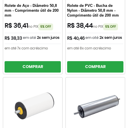
Rolete de Aço - Diâmetro 50,8
Rolete de PVC - Bucha de
mm - Comprimento útil de 200
Nylon - Diâmetro 50,8 mm -
mm
Comprimento útil de 200 mm
R$ 36,41
R$ 38,44
no PIX
no PIX
5% OFF
5% OFF
em até
2x sem juros
em até
2x sem juros
R$ 38,33
R$ 40,46
em até 7x com acréscimo
em até 8x com acréscimo
COMPRAR
COMPRAR