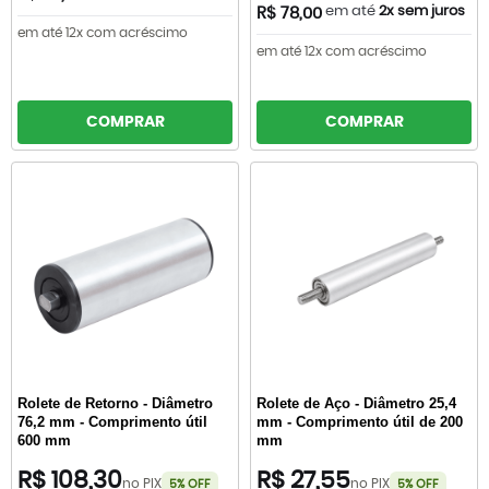
em até
2x sem juros
R$ 78,00
em até 12x com acréscimo
em até 12x com acréscimo
COMPRAR
COMPRAR
Rolete de Retorno - Diâmetro
Rolete de Aço - Diâmetro 25,4
76,2 mm - Comprimento útil
mm - Comprimento útil de 200
600 mm
mm
R$ 108,30
R$ 27,55
no PIX
no PIX
5% OFF
5% OFF