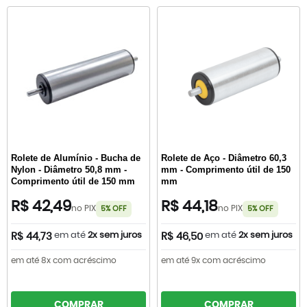
Rolete de Alumínio - Bucha de
Rolete de Aço - Diâmetro 60,3
Nylon - Diâmetro 50,8 mm -
mm - Comprimento útil de 150
Comprimento útil de 150 mm
mm
R$ 42,49
R$ 44,18
no PIX
no PIX
5% OFF
5% OFF
em até
2x sem juros
em até
2x sem juros
R$ 44,73
R$ 46,50
em até 8x com acréscimo
em até 9x com acréscimo
COMPRAR
COMPRAR