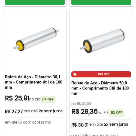
10% OFF
Rolete de Aço - Diâmetro 38,1
mm - Comprimento útil de 100
Rolete de Aço - Diâmetro 50,8
mm
mm - Comprimento útil de 100
mm
R$ 25,91
no PIX
5% OFF
de
R$ 34,34
R$ 29,36
em até
2x sem juros
R$ 27,27
no PIX
5% OFF
em até 5x com acréscimo
em até
2x sem juros
R$ 30,91
em até 6x com acréscimo