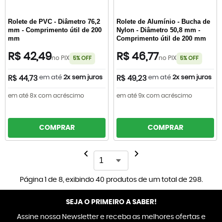
Rolete de PVC - Diâmetro 76,2
Rolete de Alumínio - Bucha de
mm - Comprimento útil de 200
Nylon - Diâmetro 50,8 mm -
mm
Comprimento útil de 200 mm
R$ 42,49
R$ 46,77
no PIX
no PIX
5% OFF
5% OFF
em até
2x sem juros
em até
2x sem juros
R$ 44,73
R$ 49,23
em até 8x com acréscimo
em até 9x com acréscimo
COMPRAR
COMPRAR
Página 1 de 8, exibindo 40 produtos de um total de 298.
SEJA O PRIMEIRO A SABER!
Assine nossa Newsletter e receba as melhores ofertas e