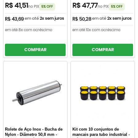
R$ 41,51
R$ 47,77
no PIX
no PIX
5% OFF
5% OFF
em até
2x sem juros
em até
2x sem juros
R$ 43,69
R$ 50,28
em até 8x com acréscimo
em até 10x com acréscimo
COMPRAR
COMPRAR
Rolete de Aço Inox - Bucha de
Kit com 10 conjuntos de
Nylon - Diâmetro 50,8 mm -
mancais para tubo industrial -