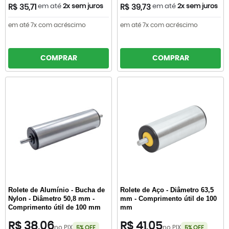
em até
2x sem juros
em até
2x sem juros
R$ 35,71
R$ 39,73
em até 7x com acréscimo
em até 7x com acréscimo
COMPRAR
COMPRAR
Rolete de Alumínio - Bucha de
Rolete de Aço - Diâmetro 63,5
Nylon - Diâmetro 50,8 mm -
mm - Comprimento útil de 100
Comprimento útil de 100 mm
mm
R$ 38,06
R$ 41,05
no PIX
no PIX
5% OFF
5% OFF