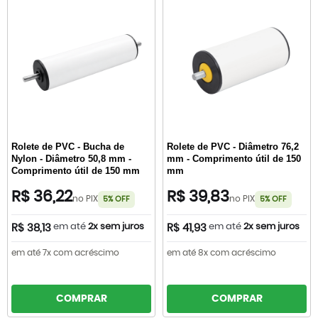
Rolete de PVC - Bucha de
Rolete de PVC - Diâmetro 76,2
Nylon - Diâmetro 50,8 mm -
mm - Comprimento útil de 150
Comprimento útil de 150 mm
mm
R$ 36,22
R$ 39,83
no PIX
no PIX
5% OFF
5% OFF
em até
2x sem juros
em até
2x sem juros
R$ 38,13
R$ 41,93
em até 7x com acréscimo
em até 8x com acréscimo
COMPRAR
COMPRAR