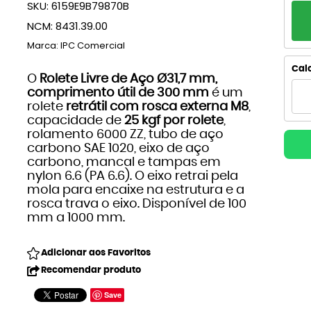
SKU:
6159E9B79870B
PA
NCM:
8431.39.00
1x
Marca:
IPC Comercial
2x
Calc
O
Rolete Livre de Aço Ø31,7 mm,
comprimento útil de 300 mm
é um
3x
rolete
retrátil com rosca externa M8
,
capacidade de
25 kgf por rolete
,
4
rolamento 6000 ZZ, tubo de aço
carbono SAE 1020, eixo de aço
5x
carbono, mancal e tampas em
nylon 6.6 (PA 6.6). O eixo retrai pela
6x
mola para encaixe na estrutura e a
rosca trava o eixo. Disponível de 100
mm a 1000 mm.
Adicionar aos Favoritos
Recomendar produto
Save