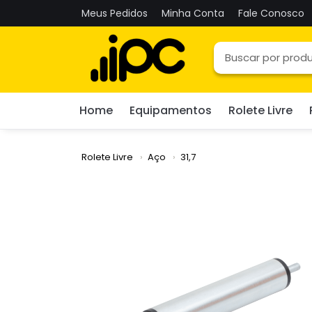
Meus Pedidos
Minha Conta
Fale Conosco
Home
Equipamentos
Rolete Livre
Rolete Livre
Aço
31,7