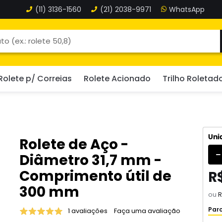
(11)
3136-1560
(21)
2038-9971
Rolete p/ Correias
Rolete Acionado
Trilho Roletad
Uni
Rolete de Aço -
Diâmetro 31,7 mm -
Comprimento útil de
R$
300 mm
ou
R
Parc
1 avaliações
Faça uma avaliação