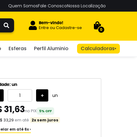
Quem Somos
Fale Conosco
Nossa Localização
Bem-vindo!
Entre
ou
Cadastre-se
0
o
Esferas
Perfil Aluminio
Calculadoras
▾
dade: un
un
 31,63
no PIX
5% OFF
$ 33,29
em até
2x sem juros
elar em até 6x ›