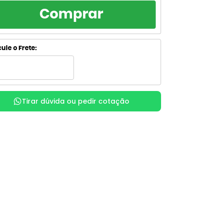
RCELAMENTO
TOTAL
Comprar
R$ 33,29
de R$ 33,29
sem juros
R$ 33,29
de R$ 16,64
ule o Frete:
sem juros
R$ 37,03
de R$ 12,34
com juros
R$ 37,07
x
de R$ 9,27
com juros
Tirar dúvida ou pedir cotação
R$ 38,05
de R$ 7,61
com juros
R$ 38,06
de R$ 6,34
com juros