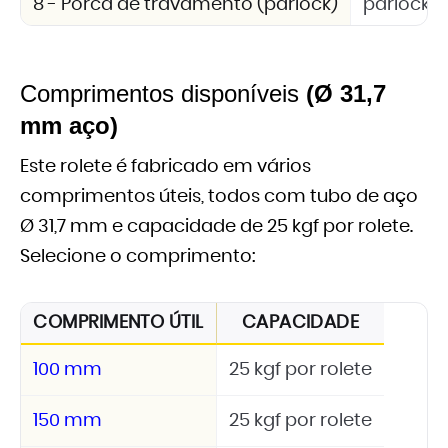
8 - Porca de travamento (parlock)
parlock 
Comprimentos disponíveis
(Ø 31,7
mm aço)
Este rolete é fabricado em vários
comprimentos úteis, todos com tubo de aço
Ø 31,7 mm e capacidade de 25 kgf por rolete.
Selecione o comprimento:
COMPRIMENTO ÚTIL
CAPACIDADE
100 mm
25 kgf por rolete
150 mm
25 kgf por rolete