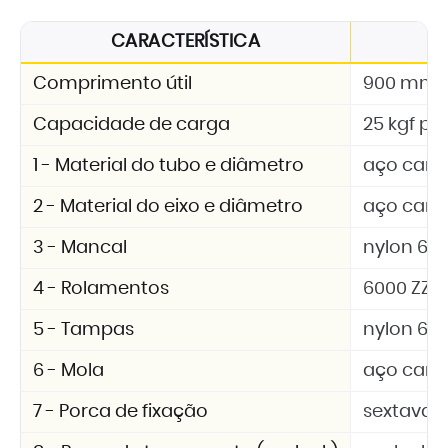
CARACTERÍSTICA
E
Comprimento útil
900 mm
Capacidade de carga
25 kgf por
1 - Material do tubo e diâmetro
aço carbo
2 - Material do eixo e diâmetro
aço carb
3 - Mancal
nylon 6.6 
4 - Rolamentos
6000 ZZ
5 - Tampas
nylon 6.6 
6 - Mola
aço car
7 - Porca de fixação
sextavad