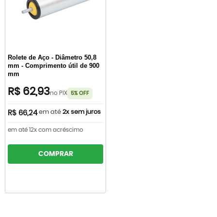
Rolete de Aço - Diâmetro 50,8
mm - Comprimento útil de 900
mm
R$ 62,93
no PIX
5% OFF
em até
2x sem juros
R$ 66,24
em até 12x com acréscimo
COMPRAR