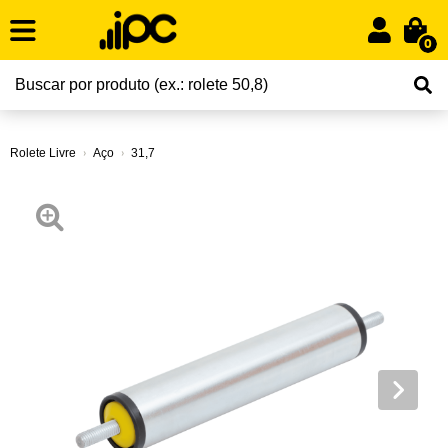
0
Rolete Livre
Aço
31,7