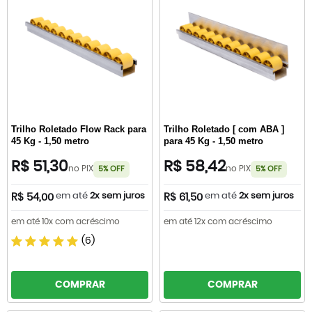
Trilho Roletado Flow Rack para
Trilho Roletado [ com ABA ]
45 Kg - 1,50 metro
para 45 Kg - 1,50 metro
R$ 51,30
R$ 58,42
no PIX
no PIX
5% OFF
5% OFF
em até
2x sem juros
em até
2x sem juros
R$ 54,00
R$ 61,50
em até 10x com acréscimo
em até 12x com acréscimo
(6)
COMPRAR
COMPRAR