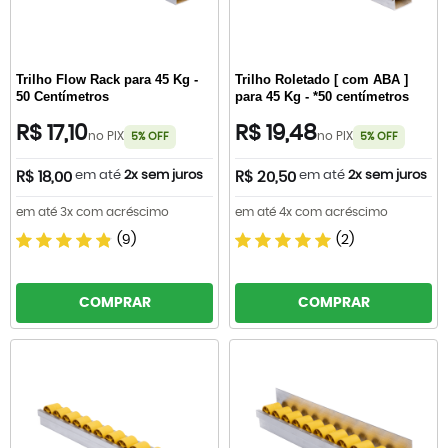
Trilho Flow Rack para 45 Kg -
Trilho Roletado [ com ABA ]
50 Centímetros
para 45 Kg - *50 centímetros
R$ 17,10
R$ 19,48
no PIX
no PIX
5% OFF
5% OFF
em até
2x sem juros
em até
2x sem juros
R$ 18,00
R$ 20,50
em até 3x com acréscimo
em até 4x com acréscimo
(9)
(2)
COMPRAR
COMPRAR