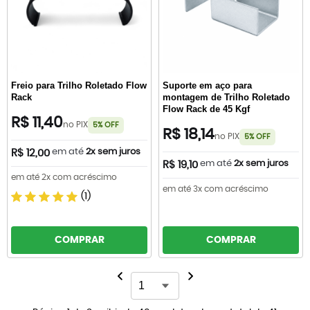
Freio para Trilho Roletado Flow
Suporte em aço para
Rack
montagem de Trilho Roletado
Flow Rack de 45 Kgf
R$ 11,40
no PIX
5% OFF
R$ 18,14
no PIX
5% OFF
em até
2x sem juros
R$ 12,00
em até
2x sem juros
R$ 19,10
em até 2x com acréscimo
em até 3x com acréscimo
(1)
COMPRAR
COMPRAR