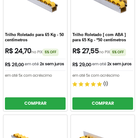
Trilho Roletado para 65 Kg - 50
Trilho Roletado [ com ABA ]
centímetros
para 65 Kg - *50 centímetros
R$ 24,70
R$ 27,55
no PIX
no PIX
5% OFF
5% OFF
em até
2x sem juros
em até
2x sem juros
R$ 26,00
R$ 29,00
em até 5x com acréscimo
em até 5x com acréscimo
(1)
COMPRAR
COMPRAR