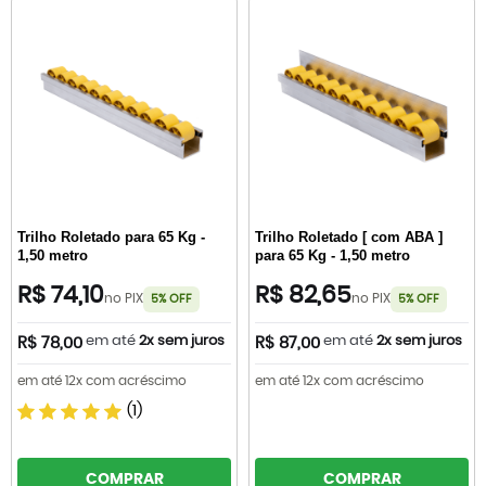
Trilho Roletado para 65 Kg -
Trilho Roletado [ com ABA ]
1,50 metro
para 65 Kg - 1,50 metro
R$ 74,10
R$ 82,65
no PIX
no PIX
5% OFF
5% OFF
em até
2x sem juros
em até
2x sem juros
R$ 78,00
R$ 87,00
em até 12x com acréscimo
em até 12x com acréscimo
(1)
COMPRAR
COMPRAR