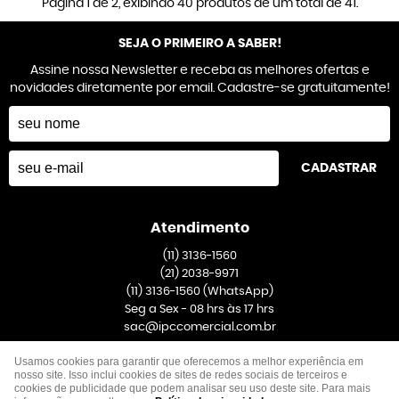
Página 1 de 2, exibindo 40 produtos de um total de 41.
SEJA O PRIMEIRO A SABER!
Assine nossa Newsletter e receba as melhores ofertas e
novidades diretamente por email. Cadastre-se gratuitamente!
CADASTRAR
Atendimento
(11)
3136-1560
(21)
2038-9971
(11)
3136-1560
(WhatsApp)
Seg a Sex - 08 hrs às 17 hrs
sac@ipccomercial.com.br
Usamos cookies para garantir que oferecemos a melhor experiência em
Endereço
nosso site. Isso inclui cookies de sites de redes sociais de terceiros e
cookies de publicidade que podem analisar seu uso deste site. Para mais
Rua Venezuela, 391, Galpão 1
-
Taboão, São Bernardo do Campo
-
SP