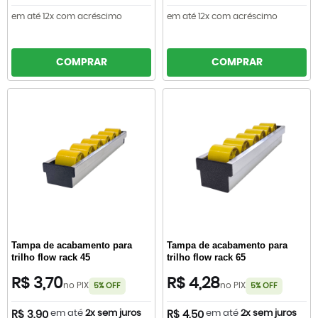
em até 12x com acréscimo
em até 12x com acréscimo
COMPRAR
COMPRAR
Tampa de acabamento para
Tampa de acabamento para
trilho flow rack 45
trilho flow rack 65
R$ 3,70
R$ 4,28
no PIX
no PIX
5% OFF
5% OFF
em até
2x sem juros
em até
2x sem juros
R$ 3,90
R$ 4,50