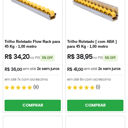
Trilho Roletado Flow Rack para
Trilho Roletado [ com ABA ]
45 Kg - 1,00 metro
para 45 Kg - 1,00 metro
R$ 34,20
R$ 38,95
no PIX
no PIX
5% OFF
5% OFF
em até
2x sem juros
em até
2x sem juros
R$ 36,00
R$ 41,00
em até 7x com acréscimo
em até 8x com acréscimo
(11)
(1)
COMPRAR
COMPRAR