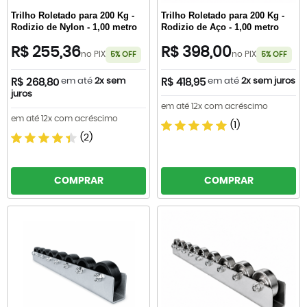
Trilho Roletado para 200 Kg -
Trilho Roletado para 200 Kg -
Rodizio de Nylon - 1,00 metro
Rodizio de Aço - 1,00 metro
R$ 255,36
R$ 398,00
no PIX
no PIX
5% OFF
5% OFF
em até
2x sem
em até
2x sem juros
R$ 268,80
R$ 418,95
juros
em até 12x com acréscimo
em até 12x com acréscimo
(1)
(2)
COMPRAR
COMPRAR