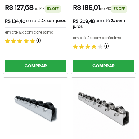
R$ 127,68
R$ 199,01
no PIX
no PIX
5% OFF
5% OFF
em até
2x sem juros
em até
2x sem
R$ 134,40
R$ 209,48
juros
em até 12x com acréscimo
em até 12x com acréscimo
(1)
(1)
COMPRAR
COMPRAR