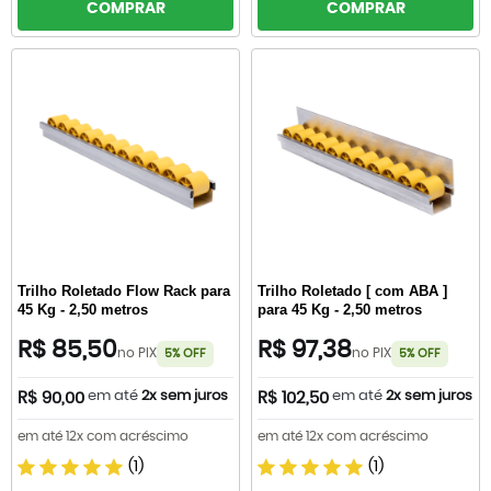
COMPRAR
COMPRAR
Trilho Roletado Flow Rack para
Trilho Roletado [ com ABA ]
45 Kg - 2,50 metros
para 45 Kg - 2,50 metros
R$ 85,50
R$ 97,38
no PIX
no PIX
5% OFF
5% OFF
em até
2x sem juros
em até
2x sem juros
R$ 90,00
R$ 102,50
em até 12x com acréscimo
em até 12x com acréscimo
(1)
(1)