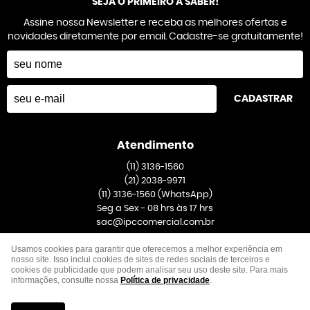
SEJA O PRIMEIRO A SABER!
Assine nossa Newsletter e receba as melhores ofertas e
novidades diretamente por email. Cadastre-se gratuitamente!
CADASTRAR
Atendimento
(11)
3136-1560
(21)
2038-9971
(11)
3136-1560
(WhatsApp)
Seg a Sex - 08 hrs às 17 hrs
sac@ipccomercial.com.br
Usamos cookies para garantir que oferecemos a melhor experiência em
Endereço
nosso site. Isso inclui cookies de sites de redes sociais de terceiros e
cookies de publicidade que podem analisar seu uso deste site. Para mais
Rua Venezuela, 391, Galpão 1
-
Taboão, São Bernardo do Campo
-
SP
informações, consulte nossa
Política de privacidade
.
CEP: 09667-020