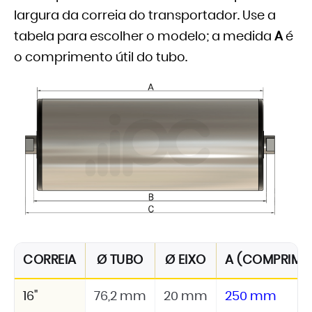
largura da correia do transportador. Use a
tabela para escolher o modelo; a medida
A
é
o comprimento útil do tubo.
CORREIA
Ø TUBO
Ø EIXO
A (COMPRIMEN
16"
76,2 mm
20 mm
250 mm