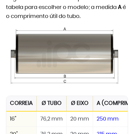
tabela para escolher o modelo; a medida
A
é
o comprimento útil do tubo.
CORREIA
Ø TUBO
Ø EIXO
A (COMPRIMEN
16"
76,2 mm
20 mm
250 mm