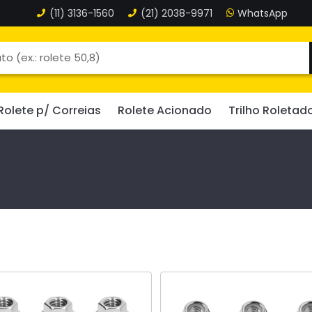
(11)
3136-1560
(21)
2038-9971
Rolete p/ Correias
Rolete Acionado
Trilho Roletad