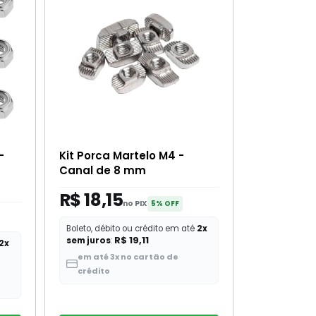
-
Kit Porca Martelo M4 -
Canal de 8 mm
R$ 18,15
no PIX
5% OFF
Boleto, débito ou crédito em até
2x
R$ 19,11
sem juros
:
2x
em até 3x no cartão de
crédito