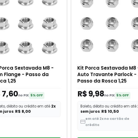
 Porca Sextavada M8 -
Kit Porca Sextavada M8 
 Flange - Passo da
Auto Travante Parlock -
ca 1,25
Passo da Rosca 1,25
 7,60
R$ 9,98
no PIX
no PIX
5% OFF
5% OFF
eto, débito ou crédito em até
2x
Boleto, débito ou crédito em até
R$ 8,00
R$ 10,50
m juros
:
sem juros
:
em até 2x no cartão de
crédito