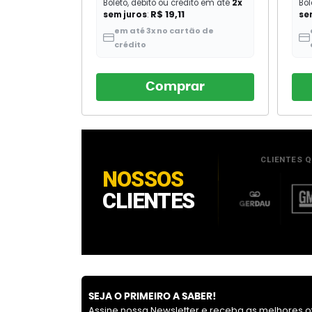
Boleto, débito ou crédito em até
2x
Bol
R$ 19,11
sem juros
:
se
em até 3x no cartão de
crédito
Comprar
SEJA O PRIMEIRO A SABER!
Assine nossa Newsletter e receba as melhores o