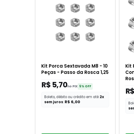
Kit Porca Sextavada M8 - 10
Kit
Peças - Passo da Rosca 1,25
Com
Ros
R$ 5,70
no PIX
5% OFF
R$
Boleto, débito ou crédito em até
2x
R$ 6,00
sem juros
:
Bol
se