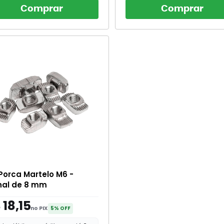
Comprar
Comprar
 Porca Martelo M6 -
al de 8 mm
 18,15
no PIX
5% OFF