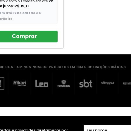
eto, débito ou crédito em até
2x
R$ 19,11
m juros
:
em até 3x no cartão de
crédito
Comprar
fertas e novidades diretamente por