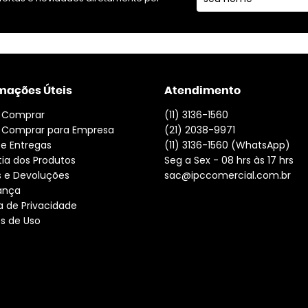
mações Úteis
Atendimento
 Comprar
(11)
3136-1560
Comprar para Empresa
(21)
2038-9971
 e Entregas
(11)
3136-1560
(WhatsApp)
ia dos Produtos
Seg a Sex - 08 hrs às 17 hrs
s e Devoluções
sac@ipccomercial.com.br
ança
ca de Privacidade
s de Uso