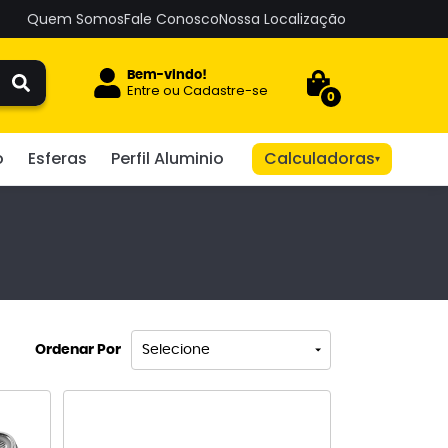
Quem Somos
Fale Conosco
Nossa Localização
Bem-vindo!
Entre
ou
Cadastre-se
0
o
Esferas
Perfil Aluminio
Calculadoras
▾
Ordenar Por
Selecione