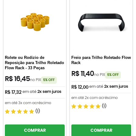
Rolete ou Rodizio de
Freio para Trilho Roletado Flow
Reposição para Trilho Roletado
Rack
Flow Rack - 33 Peças
R$ 11,40
no PIX
5% OFF
R$ 16,45
no PIX
5% OFF
em até
2x sem juros
R$ 12,00
em até
2x sem juros
R$ 17,32
em até 2x com acréscimo
em até 3x com acréscimo
(1)
(1)
COMPRAR
COMPRAR