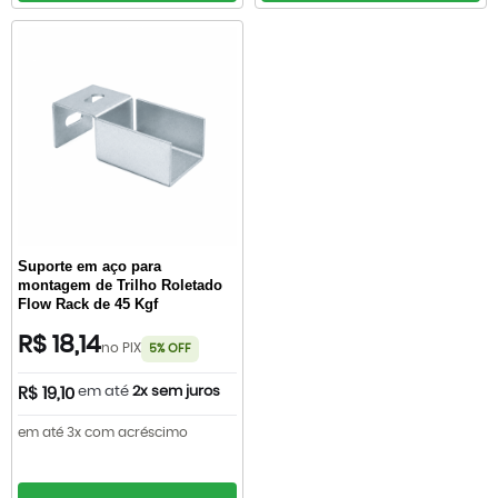
Suporte em aço para
montagem de Trilho Roletado
Flow Rack de 45 Kgf
R$ 18,14
no PIX
5% OFF
em até
2x sem juros
R$ 19,10
em até 3x com acréscimo