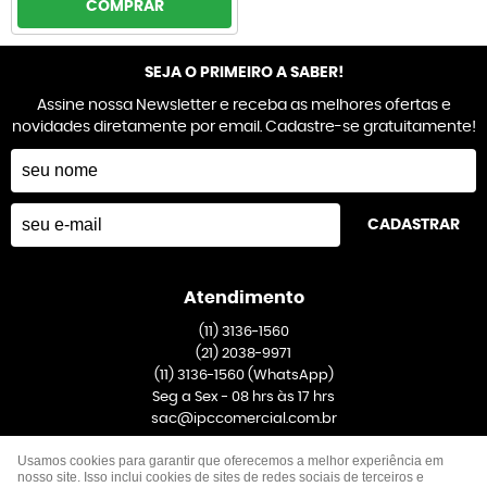
COMPRAR
SEJA O PRIMEIRO A SABER!
Assine nossa Newsletter e receba as melhores ofertas e
novidades diretamente por email. Cadastre-se gratuitamente!
CADASTRAR
Atendimento
(11)
3136-1560
(21)
2038-9971
(11)
3136-1560
(WhatsApp)
Seg a Sex - 08 hrs às 17 hrs
sac@ipccomercial.com.br
Usamos cookies para garantir que oferecemos a melhor experiência em
Endereço
nosso site. Isso inclui cookies de sites de redes sociais de terceiros e