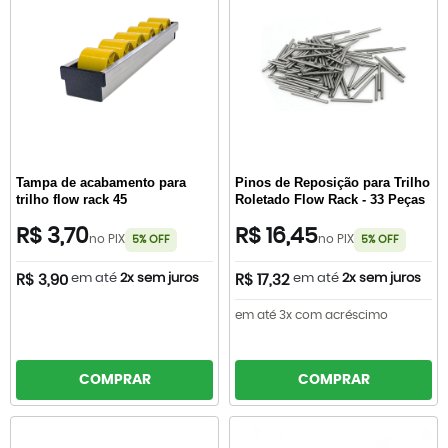
Tampa de acabamento para
Pinos de Reposição para Trilho
trilho flow rack 45
Roletado Flow Rack - 33 Peças
R$ 3,70
R$ 16,45
no PIX
no PIX
5% OFF
5% OFF
em até
2x sem juros
em até
2x sem juros
R$ 3,90
R$ 17,32
em até 3x com acréscimo
COMPRAR
COMPRAR