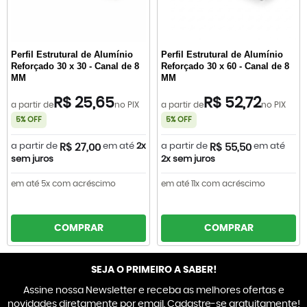
Perfil Estrutural de Alumínio
Perfil Estrutural de Alumínio
Reforçado 30 x 30 - Canal de 8
Reforçado 30 x 60 - Canal de 8
MM
MM
R$ 25,65
R$ 52,72
a partir de
no PIX
a partir de
no PIX
5% OFF
5% OFF
a partir de
em até
2x
a partir de
em até
R$ 27,00
R$ 55,50
sem juros
2x sem juros
em até 5x com acréscimo
em até 11x com acréscimo
COMPRAR
COMPRAR
SEJA O PRIMEIRO A SABER!
Assine nossa Newsletter e receba as melhores ofertas e
novidades diretamente por email. Cadastre-se gratuitamente!