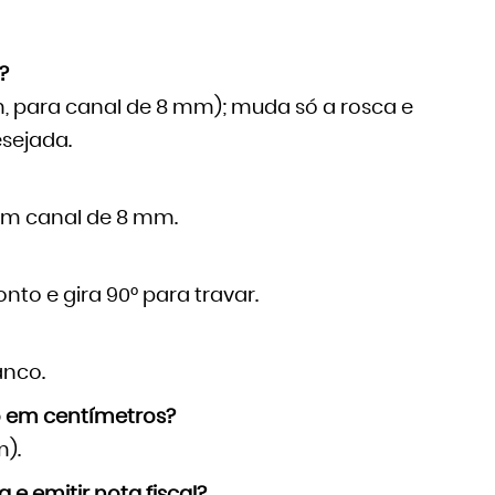
?
, para canal de 8 mm); muda só a rosca e
esejada.
com canal de 8 mm.
nto e gira 90° para travar.
anco.
 em centímetros?
).
 emitir nota fiscal?