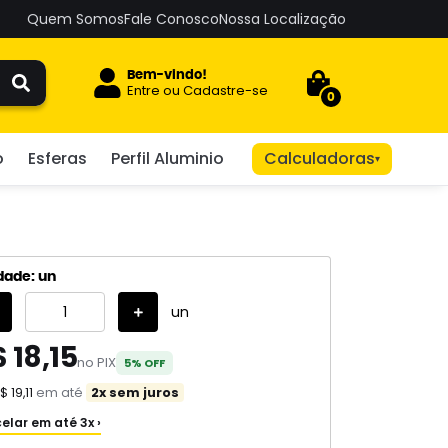
Quem Somos
Fale Conosco
Nossa Localização
Bem-vindo!
Entre
ou
Cadastre-se
0
o
Esferas
Perfil Aluminio
Calculadoras
▾
dade: un
un
 18,15
no PIX
5% OFF
$ 19,11
em até
2x sem juros
elar em até 3x ›