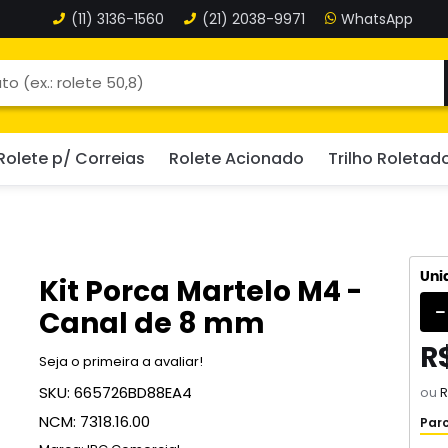
(11)
3136-1560
(21)
2038-9971
Rolete p/ Correias
Rolete Acionado
Trilho Roletad
Uni
Kit Porca Martelo M4 -
Canal de 8 mm
R$
Seja o primeira a avaliar!
SKU:
665726BD88EA4
ou
R
NCM:
7318.16.00
Parc