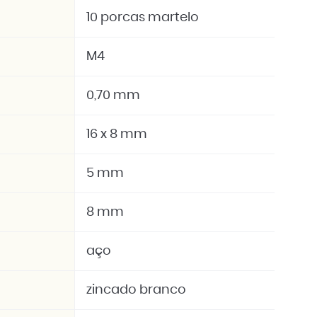
10 porcas martelo
M4
0,70 mm
16 x 8 mm
5 mm
8 mm
aço
zincado branco