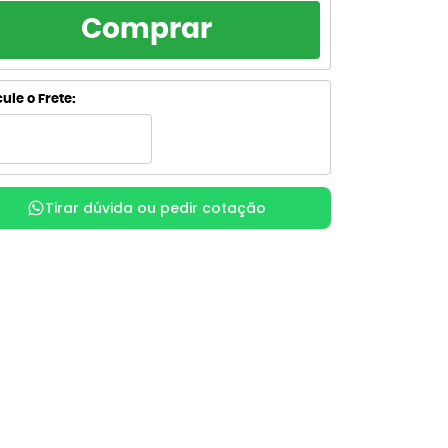
RCELAMENTO
TOTAL
Comprar
R$ 19,11
de R$ 19,11
sem juros
R$ 19,11
de R$ 9,56
ule o Frete:
sem juros
R$ 21,26
de R$ 7,09
com juros
Tirar dúvida ou pedir cotação