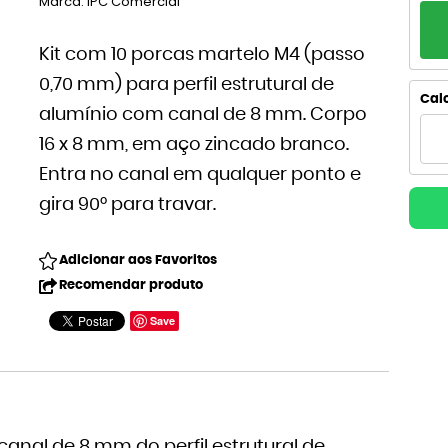
Marca:
IPC Comercial
PA
1x
Kit com 10 porcas martelo M4 (passo
0,70 mm) para perfil estrutural de
2x
Calc
alumínio com canal de 8 mm. Corpo
3x
16 x 8 mm, em aço zincado branco.
Entra no canal em qualquer ponto e
gira 90° para travar.
Adicionar aos Favoritos
Recomendar produto
Save
canal de 8 mm do perfil estrutural de