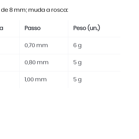
 de 8 mm; muda a rosca:
a
Passo
Peso (un.)
0,70 mm
6 g
0,80 mm
5 g
1,00 mm
5 g