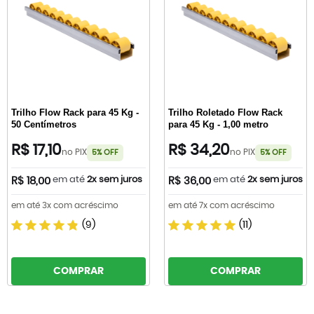
Trilho Flow Rack para 45 Kg -
Trilho Roletado Flow Rack
50 Centímetros
para 45 Kg - 1,00 metro
R$ 17,10
R$ 34,20
no PIX
no PIX
5% OFF
5% OFF
em até
2x sem juros
em até
2x sem juros
R$ 18,00
R$ 36,00
em até 3x com acréscimo
em até 7x com acréscimo
(9)
(11)
COMPRAR
COMPRAR