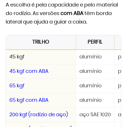
A escolha é pela capacidade e pelo material
do rodízio. As versões
com ABA
têm borda
lateral que ajuda a guiar a caixa.
TRILHO
PERFIL
45 kgf
alumínio
pol
45 kgf com ABA
alumínio
pol
65 kgf
alumínio
pol
65 kgf com ABA
alumínio
pol
200 kgf (rodízio de aço)
aço SAE 1020
aço