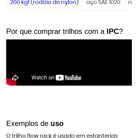
200 kgf (rodízio de nylon)
aço SAE 1020
nyl
Por que comprar trilhos com a
IPC
?
Exemplos de
uso
O trilho flow rack é usado em estanterias