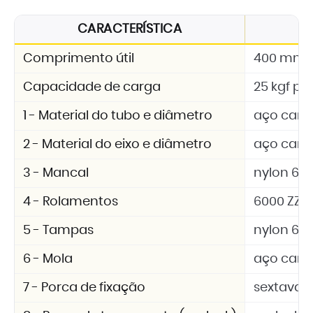
CARACTERÍSTICA
E
Comprimento útil
400 mm
Capacidade de carga
25 kgf por
1 - Material do tubo e diâmetro
aço carbo
2 - Material do eixo e diâmetro
aço carb
3 - Mancal
nylon 6.6 
4 - Rolamentos
6000 ZZ
5 - Tampas
nylon 6.6 
6 - Mola
aço car
7 - Porca de fixação
sextavad