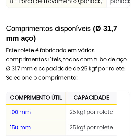
8 - Porca de travamento (parlock)
parlock 
Comprimentos disponíveis
(Ø 31,7
mm aço)
Este rolete é fabricado em vários
comprimentos úteis, todos com tubo de aço
Ø 31,7 mm e capacidade de 25 kgf por rolete.
Selecione o comprimento:
COMPRIMENTO ÚTIL
CAPACIDADE
100 mm
25 kgf por rolete
150 mm
25 kgf por rolete