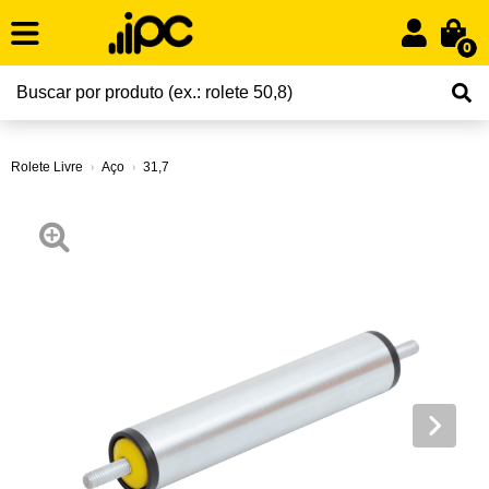
0
Rolete Livre
Aço
31,7