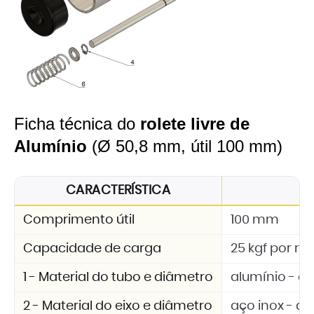
Ficha técnica do
rolete livre de
Alumínio
(Ø 50,8 mm, útil 100 mm)
CARACTERÍSTICA
E
Comprimento útil
100 mm
Capacidade de carga
25 kgf por rol
1 - Material do tubo e diâmetro
alumínio - d
2 - Material do eixo e diâmetro
aço inox - d