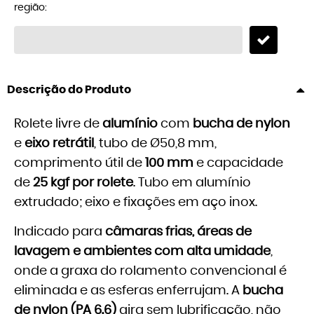
região:
Descrição do Produto
Rolete livre de
alumínio
com
bucha de nylon
e
eixo retrátil
, tubo de Ø50,8 mm,
comprimento útil de
100 mm
e capacidade
de
25 kgf por rolete
. Tubo em alumínio
extrudado; eixo e fixações em aço inox.
Indicado para
câmaras frias, áreas de
lavagem e ambientes com alta umidade
,
onde a graxa do rolamento convencional é
eliminada e as esferas enferrujam. A
bucha
de nylon (PA 6.6)
gira sem lubrificação, não