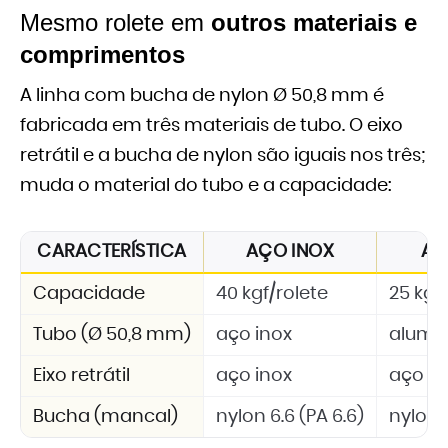
Mesmo rolete em
outros materiais e
comprimentos
A linha com bucha de nylon Ø 50,8 mm é
fabricada em três materiais de tubo. O eixo
retrátil e a bucha de nylon são iguais nos três;
muda o material do tubo e a capacidade:
CARACTERÍSTICA
AÇO INOX
AL
Capacidade
40 kgf/rolete
25 kgf
Tubo (Ø 50,8 mm)
aço inox
alumí
Eixo retrátil
aço inox
aço in
Bucha (mancal)
nylon 6.6 (PA 6.6)
nylon 6