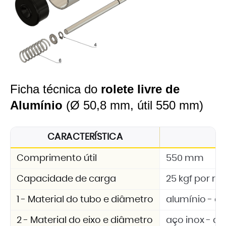
Ficha técnica do
rolete livre de
Alumínio
(Ø 50,8 mm, útil 550 mm)
CARACTERÍSTICA
E
Comprimento útil
550 mm
Capacidade de carga
25 kgf por rol
1 - Material do tubo e diâmetro
alumínio - d
2 - Material do eixo e diâmetro
aço inox - d