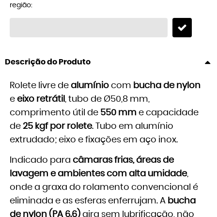
região:
Descrição do Produto
Rolete livre de
alumínio
com
bucha de nylon
e
eixo retrátil
, tubo de Ø50,8 mm,
comprimento útil de
550 mm
e capacidade
de
25 kgf por rolete
. Tubo em alumínio
extrudado; eixo e fixações em aço inox.
Indicado para
câmaras frias, áreas de
lavagem e ambientes com alta umidade
,
onde a graxa do rolamento convencional é
eliminada e as esferas enferrujam. A
bucha
de nylon (PA 6.6)
gira sem lubrificação, não