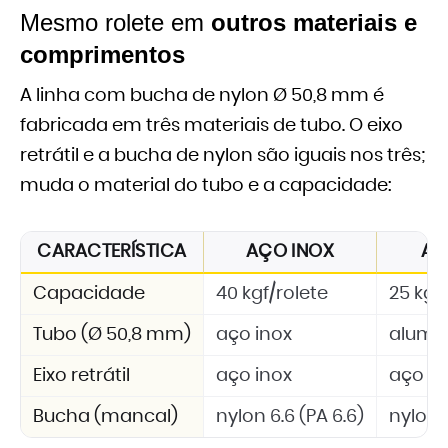
Mesmo rolete em
outros materiais e
comprimentos
A linha com bucha de nylon Ø 50,8 mm é
fabricada em três materiais de tubo. O eixo
retrátil e a bucha de nylon são iguais nos três;
muda o material do tubo e a capacidade:
CARACTERÍSTICA
AÇO INOX
AL
Capacidade
40 kgf/rolete
25 kgf
Tubo (Ø 50,8 mm)
aço inox
alumí
Eixo retrátil
aço inox
aço in
Bucha (mancal)
nylon 6.6 (PA 6.6)
nylon 6