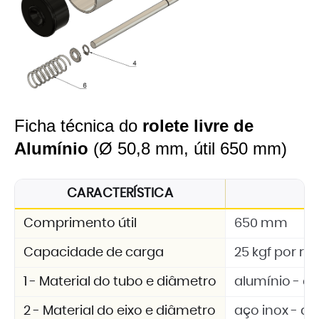
Ficha técnica do
rolete livre de
Alumínio
(Ø 50,8 mm, útil 650 mm)
CARACTERÍSTICA
E
Comprimento útil
650 mm
Capacidade de carga
25 kgf por rol
1 - Material do tubo e diâmetro
alumínio - d
2 - Material do eixo e diâmetro
aço inox - d