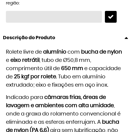
região:
Descrição do Produto
Rolete livre de
alumínio
com
bucha de nylon
e
eixo retrátil
, tubo de Ø50,8 mm,
comprimento útil de
650 mm
e capacidade
de
25 kgf por rolete
. Tubo em alumínio
extrudado; eixo e fixações em aço inox.
Indicado para
câmaras frias, áreas de
lavagem e ambientes com alta umidade
,
onde a graxa do rolamento convencional é
eliminada e as esferas enferrujam. A
bucha
de nylon (PA 6.6)
gira sem lubrificação, não