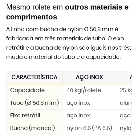
Mesmo rolete em
outros materiais e
comprimentos
A linha com bucha de nylon Ø 50,8 mm é
fabricada em três materiais de tubo. O eixo
retrátil e a bucha de nylon são iguais nos três;
muda o material do tubo e a capacidade:
CARACTERÍSTICA
AÇO INOX
AL
Capacidade
40 kgf/rolete
25 kgf
Tubo (Ø 50,8 mm)
aço inox
alumí
Eixo retrátil
aço inox
aço in
Bucha (mancal)
nylon 6.6 (PA 6.6)
nylon 6