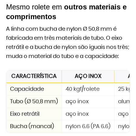
Mesmo rolete em
outros materiais e
comprimentos
A linha com bucha de nylon Ø 50,8 mm é
fabricada em três materiais de tubo. O eixo
retrátil e a bucha de nylon são iguais nos três;
muda o material do tubo e a capacidade:
CARACTERÍSTICA
AÇO INOX
AL
Capacidade
40 kgf/rolete
25 kgf
Tubo (Ø 50,8 mm)
aço inox
alumí
Eixo retrátil
aço inox
aço in
Bucha (mancal)
nylon 6.6 (PA 6.6)
nylon 6