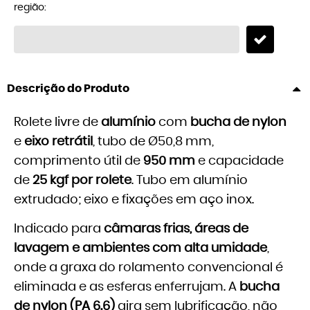
região:
Descrição do Produto
Rolete livre de
alumínio
com
bucha de nylon
e
eixo retrátil
, tubo de Ø50,8 mm,
comprimento útil de
950 mm
e capacidade
de
25 kgf por rolete
. Tubo em alumínio
extrudado; eixo e fixações em aço inox.
Indicado para
câmaras frias, áreas de
lavagem e ambientes com alta umidade
,
onde a graxa do rolamento convencional é
eliminada e as esferas enferrujam. A
bucha
de nylon (PA 6.6)
gira sem lubrificação, não