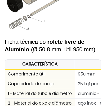
Ficha técnica do
rolete livre de
Alumínio
(Ø 50,8 mm, útil 950 mm)
CARACTERÍSTICA
E
Comprimento útil
950 mm
Capacidade de carga
25 kgf por rol
1 - Material do tubo e diâmetro
alumínio - d
2 - Material do eixo e diâmetro
aço inox - d