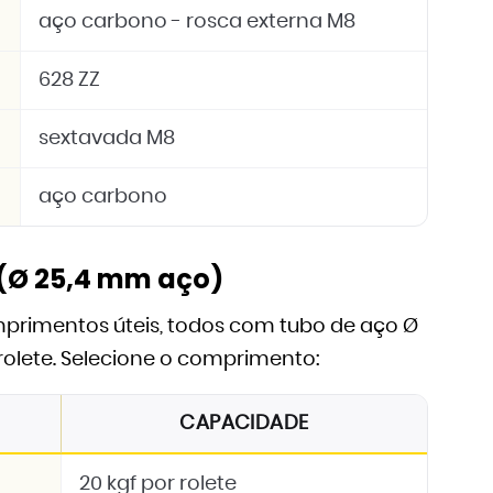
aço carbono - rosca externa M8
628 ZZ
sextavada M8
aço carbono
(Ø 25,4 mm aço)
omprimentos úteis, todos com tubo de aço Ø
rolete. Selecione o comprimento:
CAPACIDADE
20 kgf por rolete