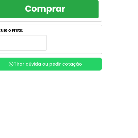
RCELAMENTO
TOTAL
Comprar
R$ 25,40
de R$ 25,40
sem juros
R$ 25,40
de R$ 12,70
ule o Frete:
sem juros
R$ 28,25
de R$ 9,42
com juros
R$ 28,29
x
de R$ 7,07
com juros
Tirar dúvida ou pedir cotação
R$ 29,03
de R$ 5,81
com juros