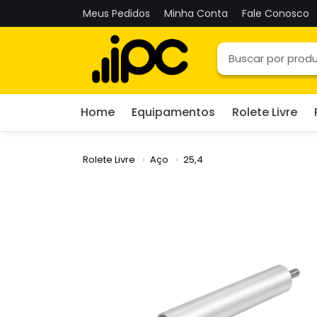
Meus Pedidos
Minha Conta
Fale Conosco
Home
Equipamentos
Rolete Livre
Rolete Livre
Aço
25,4