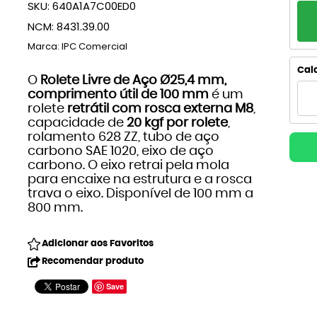
SKU:
640A1A7C00ED0
PA
NCM:
8431.39.00
1x
Marca:
IPC Comercial
2x
Calc
O
Rolete Livre de Aço Ø25,4 mm,
comprimento útil de 100 mm
é um
3x
rolete
retrátil com rosca externa M8
,
capacidade de
20 kgf por rolete
,
4
rolamento 628 ZZ, tubo de aço
carbono SAE 1020, eixo de aço
5x
carbono. O eixo retrai pela mola
para encaixe na estrutura e a rosca
trava o eixo. Disponível de 100 mm a
800 mm.
Adicionar aos Favoritos
Recomendar produto
Save