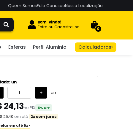
Quem Somos
Fale Conosco
Nossa Localização
Bem-vindo!
Entre
ou
Cadastre-se
0
o
Esferas
Perfil Aluminio
Calculadoras
▾
dade: un
un
 24,13
no PIX
5% OFF
$ 25,40
em até
2x sem juros
elar em até 5x ›