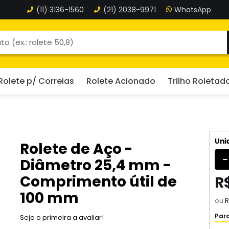
(11)
3136-1560
(21)
2038-9971
Rolete p/ Correias
Rolete Acionado
Trilho Roletad
Uni
Rolete de Aço -
Diâmetro 25,4 mm -
Comprimento útil de
R$
100 mm
ou
R
Parc
Seja o primeira a avaliar!