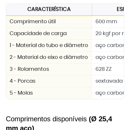
CARACTERÍSTICA
ESPE
Comprimento útil
600 mm
Capacidade de carga
20 kgf por rol
1 - Material do tubo e diâmetro
aço carbono 
2 - Material do eixo e diâmetro
aço carbono 
3 - Rolamentos
628 ZZ
4 - Porcas
sextavada M
5 - Molas
aço carbono
Comprimentos disponíveis
(Ø 25,4
mm aço)