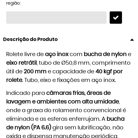
região:
Descrição do Produto
Rolete livre de
aço inox
com
bucha de nylon
e
eixo retrátil
, tubo de Ø50,8 mm, comprimento
útil de
200 mm
e capacidade de
40 kgf por
rolete
. Tubo, eixo e fixações em aço inox.
Indicado para
câmaras frias, áreas de
lavagem e ambientes com alta umidade
,
onde a graxa do rolamento convencional é
eliminada e as esferas enferrujam. A
bucha
de nylon (PA 6.6)
gira sem lubrificação, não
oxida e dispensa manutenção periódica,