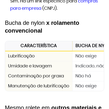
Sim. Há um link específico para
compras
para empresa
(CNPJ).
Bucha de nylon
x rolamento
convencional
CARACTERÍSTICA
BUCHA DE NYLON
Lubrificação
Não exige
Umidade e lavagem
Indicado, não 
Contaminação por graxa
Não há
Manutenção de lubrificação
Não exige
Mesmo rolete em
outros materiais e