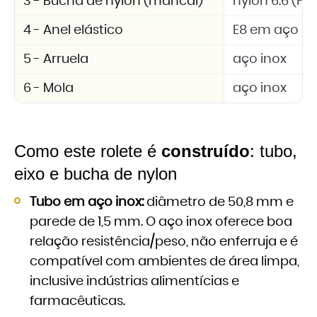
3 - Bucha de nylon (mancal)
nylon 6.6 (PA 
4 - Anel elástico
E8 em aço in
5 - Arruela
aço inox
6 - Mola
aço inox
Como este rolete é
construído
: tubo,
eixo e bucha de nylon
Tubo em aço inox:
diâmetro de 50,8 mm e
parede de 1,5 mm. O aço inox oferece boa
relação resistência/peso, não enferruja e é
compatível com ambientes de área limpa,
inclusive indústrias alimentícias e
farmacêuticas.