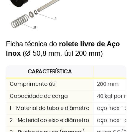
Ficha técnica do
rolete livre de Aço
Inox
(Ø 50,8 mm, útil 200 mm)
CARACTERÍSTICA
E
Comprimento útil
200 mm
Capacidade de carga
40 kgf por rol
1 - Material do tubo e diâmetro
aço inox - 5
2 - Material do eixo e diâmetro
aço inox - d