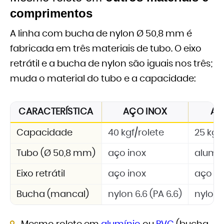
comprimentos
A linha com bucha de nylon Ø 50,8 mm é
fabricada em três materiais de tubo. O eixo
retrátil e a bucha de nylon são iguais nos três;
muda o material do tubo e a capacidade:
CARACTERÍSTICA
AÇO INOX
AL
Capacidade
40 kgf/rolete
25 kgf
Tubo (Ø 50,8 mm)
aço inox
alumí
Eixo retrátil
aço inox
aço in
Bucha (mancal)
nylon 6.6 (PA 6.6)
nylon 6