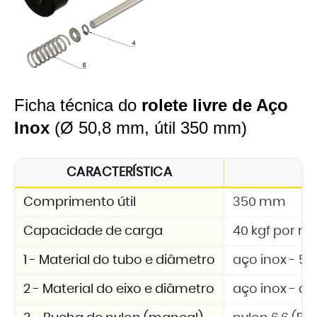
Ficha técnica do
rolete livre de Aço
Inox
(Ø 50,8 mm, útil 350 mm)
CARACTERÍSTICA
E
Comprimento útil
350 mm
Capacidade de carga
40 kgf por rol
1 - Material do tubo e diâmetro
aço inox - 5
2 - Material do eixo e diâmetro
aço inox - d