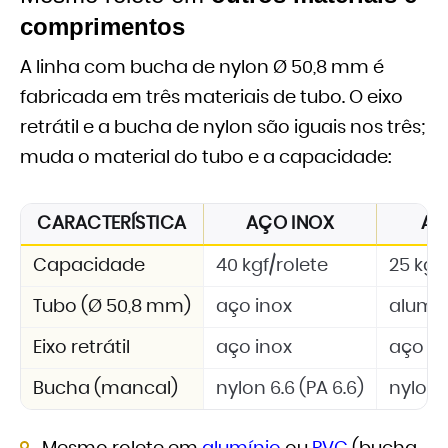
comprimentos
A linha com bucha de nylon Ø 50,8 mm é
fabricada em três materiais de tubo. O eixo
retrátil e a bucha de nylon são iguais nos três;
muda o material do tubo e a capacidade:
CARACTERÍSTICA
AÇO INOX
AL
Capacidade
40 kgf/rolete
25 kgf
Tubo (Ø 50,8 mm)
aço inox
alumí
Eixo retrátil
aço inox
aço in
Bucha (mancal)
nylon 6.6 (PA 6.6)
nylon 6