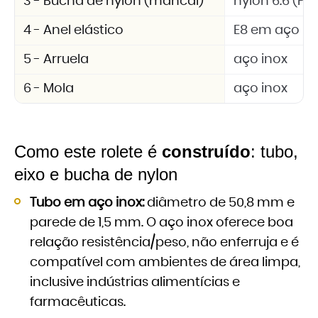
3 - Bucha de nylon (mancal)
nylon 6.6 (PA 
4 - Anel elástico
E8 em aço in
5 - Arruela
aço inox
6 - Mola
aço inox
Como este rolete é
construído
: tubo,
eixo e bucha de nylon
Tubo em aço inox:
diâmetro de 50,8 mm e
parede de 1,5 mm. O aço inox oferece boa
relação resistência/peso, não enferruja e é
compatível com ambientes de área limpa,
inclusive indústrias alimentícias e
farmacêuticas.