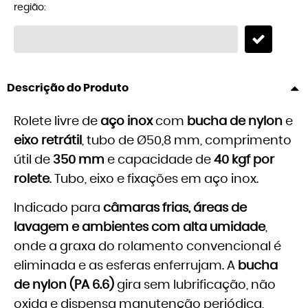
região:
Descrição do Produto
Rolete livre de
aço inox
com
bucha de nylon
e
eixo retrátil
, tubo de Ø50,8 mm, comprimento
útil de
350 mm
e capacidade de
40 kgf por
rolete
. Tubo, eixo e fixações em aço inox.
Indicado para
câmaras frias, áreas de
lavagem e ambientes com alta umidade
,
onde a graxa do rolamento convencional é
eliminada e as esferas enferrujam. A
bucha
de nylon (PA 6.6)
gira sem lubrificação, não
oxida e dispensa manutenção periódica,