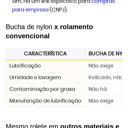
Sim. Há um link específico para
compras
para empresa
(CNPJ).
Bucha de nylon
x rolamento
convencional
CARACTERÍSTICA
BUCHA DE NYLON
Lubrificação
Não exige
Umidade e lavagem
Indicado, não 
Contaminação por graxa
Não há
Manutenção de lubrificação
Não exige
Mesmo rolete em
outros materiais e