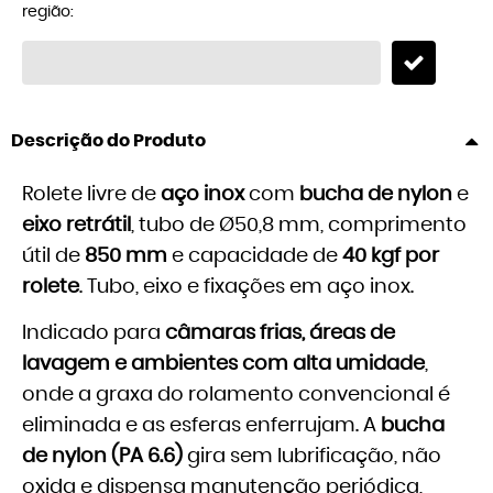
região:
Descrição do Produto
Rolete livre de
aço inox
com
bucha de nylon
e
eixo retrátil
, tubo de Ø50,8 mm, comprimento
útil de
850 mm
e capacidade de
40 kgf por
rolete
. Tubo, eixo e fixações em aço inox.
Indicado para
câmaras frias, áreas de
lavagem e ambientes com alta umidade
,
onde a graxa do rolamento convencional é
eliminada e as esferas enferrujam. A
bucha
de nylon (PA 6.6)
gira sem lubrificação, não
oxida e dispensa manutenção periódica,