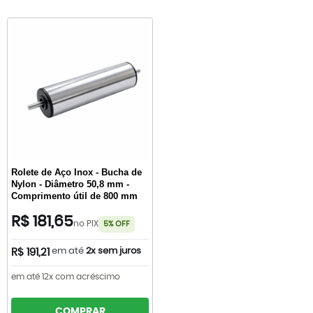
Rolete de Aço Inox - Bucha de
Nylon - Diâmetro 50,8 mm -
Comprimento útil de 800 mm
R$ 181,65
no PIX
5% OFF
em até
2x sem juros
R$ 191,21
em até 12x com acréscimo
COMPRAR