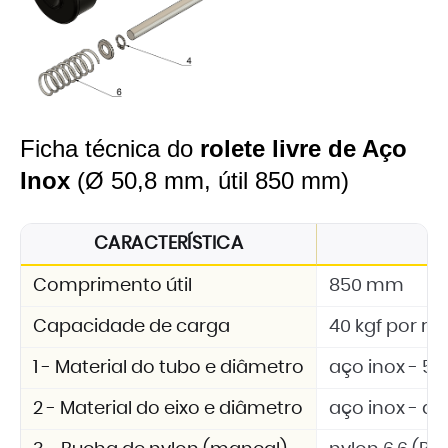
Ficha técnica do
rolete livre de Aço
Inox
(Ø 50,8 mm, útil 850 mm)
CARACTERÍSTICA
E
Comprimento útil
850 mm
Capacidade de carga
40 kgf por rol
1 - Material do tubo e diâmetro
aço inox - 5
2 - Material do eixo e diâmetro
aço inox - d