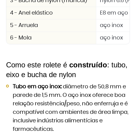
3 - Bucha de nylon (mancal)
nylon 6.6 (PA 
4 - Anel elástico
E8 em aço in
5 - Arruela
aço inox
6 - Mola
aço inox
Como este rolete é
construído
: tubo,
eixo e bucha de nylon
Tubo em aço inox:
diâmetro de 50,8 mm e
parede de 1,5 mm. O aço inox oferece boa
relação resistência/peso, não enferruja e é
compatível com ambientes de área limpa,
inclusive indústrias alimentícias e
farmacêuticas.