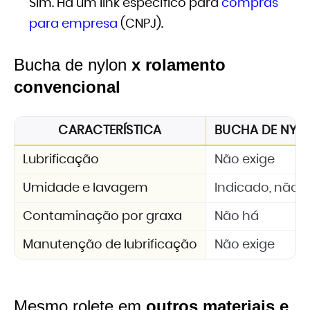
Sim. Há um link específico para
compras
para empresa
(CNPJ).
Bucha de nylon
x rolamento
convencional
CARACTERÍSTICA
BUCHA DE NYLON
Lubrificação
Não exige
Umidade e lavagem
Indicado, não 
Contaminação por graxa
Não há
Manutenção de lubrificação
Não exige
Mesmo rolete em
outros materiais e