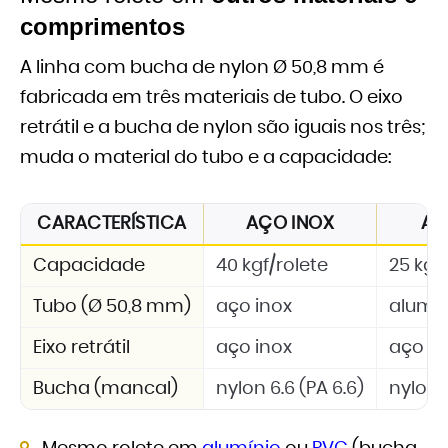
comprimentos
A linha com bucha de nylon Ø 50,8 mm é
fabricada em três materiais de tubo. O eixo
retrátil e a bucha de nylon são iguais nos três;
muda o material do tubo e a capacidade:
CARACTERÍSTICA
AÇO INOX
AL
Capacidade
40 kgf/rolete
25 kgf
Tubo (Ø 50,8 mm)
aço inox
alumí
Eixo retrátil
aço inox
aço in
Bucha (mancal)
nylon 6.6 (PA 6.6)
nylon 6