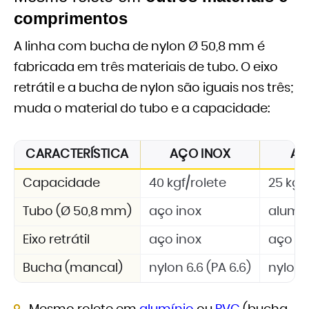
comprimentos
A linha com bucha de nylon Ø 50,8 mm é
fabricada em três materiais de tubo. O eixo
retrátil e a bucha de nylon são iguais nos três;
muda o material do tubo e a capacidade:
CARACTERÍSTICA
AÇO INOX
AL
Capacidade
40 kgf/rolete
25 kgf
Tubo (Ø 50,8 mm)
aço inox
alumí
Eixo retrátil
aço inox
aço in
Bucha (mancal)
nylon 6.6 (PA 6.6)
nylon 6