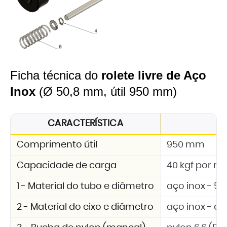
Ficha técnica do
rolete livre de Aço
Inox
(Ø 50,8 mm, útil 950 mm)
CARACTERÍSTICA
E
Comprimento útil
950 mm
Capacidade de carga
40 kgf por rol
1 - Material do tubo e diâmetro
aço inox - 5
2 - Material do eixo e diâmetro
aço inox - d