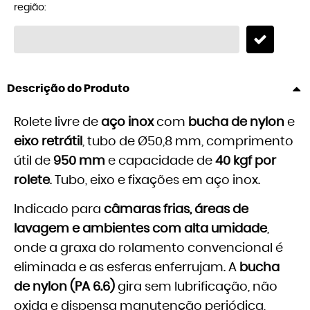
região:
Descrição do Produto
Rolete livre de
aço inox
com
bucha de nylon
e
eixo retrátil
, tubo de Ø50,8 mm, comprimento
útil de
950 mm
e capacidade de
40 kgf por
rolete
. Tubo, eixo e fixações em aço inox.
Indicado para
câmaras frias, áreas de
lavagem e ambientes com alta umidade
,
onde a graxa do rolamento convencional é
eliminada e as esferas enferrujam. A
bucha
de nylon (PA 6.6)
gira sem lubrificação, não
oxida e dispensa manutenção periódica,