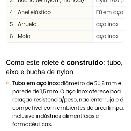
3 - Bucha de nylon (mancal)
nylon 6.6 (PA 
4 - Anel elástico
E8 em aço in
5 - Arruela
aço inox
6 - Mola
aço inox
Como este rolete é
construído
: tubo,
eixo e bucha de nylon
Tubo em aço inox:
diâmetro de 50,8 mm e
parede de 1,5 mm. O aço inox oferece boa
relação resistência/peso, não enferruja e é
compatível com ambientes de área limpa,
inclusive indústrias alimentícias e
farmacêuticas.