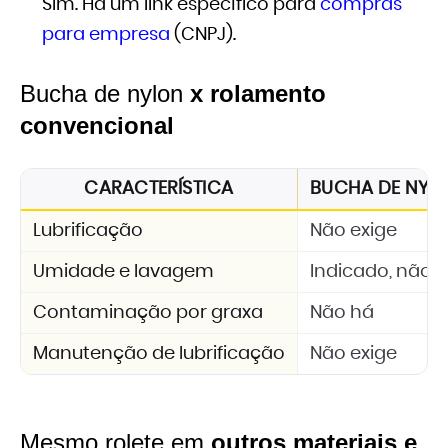
Sim. Há um link específico para
compras
para empresa
(CNPJ).
Bucha de nylon
x rolamento
convencional
CARACTERÍSTICA
BUCHA DE NYLON
Lubrificação
Não exige
Umidade e lavagem
Indicado, não 
Contaminação por graxa
Não há
Manutenção de lubrificação
Não exige
Mesmo rolete em
outros materiais e