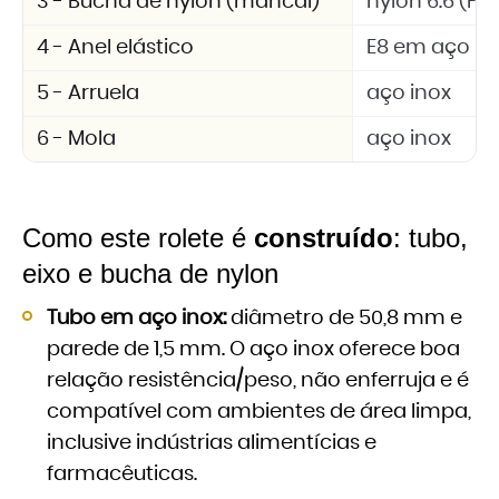
3 - Bucha de nylon (mancal)
nylon 6.6 (PA 
4 - Anel elástico
E8 em aço in
5 - Arruela
aço inox
6 - Mola
aço inox
Como este rolete é
construído
: tubo,
eixo e bucha de nylon
Tubo em aço inox:
diâmetro de 50,8 mm e
parede de 1,5 mm. O aço inox oferece boa
relação resistência/peso, não enferruja e é
compatível com ambientes de área limpa,
inclusive indústrias alimentícias e
farmacêuticas.