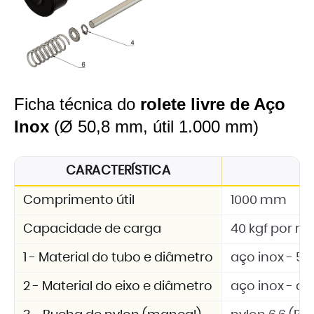
Ficha técnica do
rolete livre de Aço
Inox
(Ø 50,8 mm, útil 1.000 mm)
CARACTERÍSTICA
E
Comprimento útil
1000 mm
Capacidade de carga
40 kgf por rol
1 - Material do tubo e diâmetro
aço inox - 5
2 - Material do eixo e diâmetro
aço inox - d