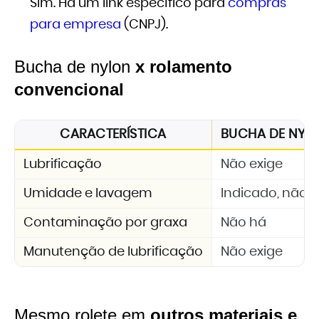
Sim. Há um link específico para
compras
para empresa
(CNPJ).
Bucha de nylon
x rolamento
convencional
CARACTERÍSTICA
BUCHA DE NYLON
Lubrificação
Não exige
Umidade e lavagem
Indicado, não 
Contaminação por graxa
Não há
Manutenção de lubrificação
Não exige
Mesmo rolete em
outros materiais e