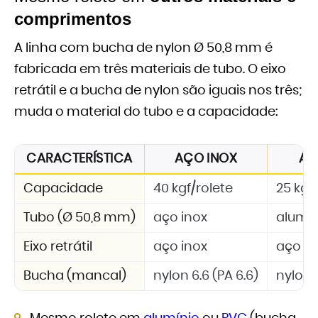
comprimentos
A linha com bucha de nylon Ø 50,8 mm é
fabricada em três materiais de tubo. O eixo
retrátil e a bucha de nylon são iguais nos três;
muda o material do tubo e a capacidade:
CARACTERÍSTICA
AÇO INOX
AL
Capacidade
40 kgf/rolete
25 kgf
Tubo (Ø 50,8 mm)
aço inox
alumí
Eixo retrátil
aço inox
aço in
Bucha (mancal)
nylon 6.6 (PA 6.6)
nylon 6