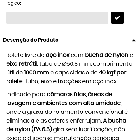
região:
Descrição do Produto
Rolete livre de
aço inox
com
bucha de nylon
e
eixo retrátil
, tubo de Ø50,8 mm, comprimento
útil de
1000 mm
e capacidade de
40 kgf por
rolete
. Tubo, eixo e fixações em aço inox.
Indicado para
câmaras frias, áreas de
lavagem e ambientes com alta umidade
,
onde a graxa do rolamento convencional é
eliminada e as esferas enferrujam. A
bucha
de nylon (PA 6.6)
gira sem lubrificação, não
oxida e dispensa manutenção periódica,