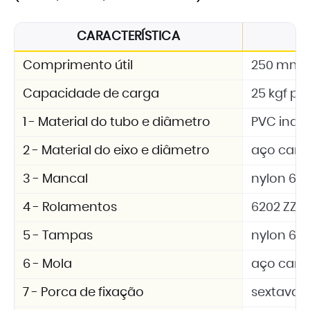
CARACTERÍSTICA
E
Comprimento útil
250 mm
Capacidade de carga
25 kgf por
1 - Material do tubo e diâmetro
PVC indus
2 - Material do eixo e diâmetro
aço carb
3 - Mancal
nylon 6.6 
4 - Rolamentos
6202 ZZ
5 - Tampas
nylon 6.6 
6 - Mola
aço car
7 - Porca de fixação
sextavad