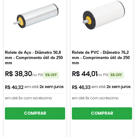
Rolete de Aço - Diâmetro 50,8
Rolete de PVC - Diâmetro 76,2
mm - Comprimento útil de 250
mm - Comprimento útil de 250
mm
mm
R$ 38,30
R$ 44,01
no PIX
no PIX
5% OFF
5% OFF
em até
2x sem juros
em até
2x sem juros
R$ 40,32
R$ 46,33
em até 8x com acréscimo
em até 9x com acréscimo
COMPRAR
COMPRAR