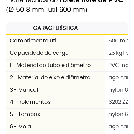
(Ø 50,8 mm, útil 600 mm)
CARACTERÍSTICA
E
Comprimento útil
600 mm
Capacidade de carga
25 kgf por
1 - Material do tubo e diâmetro
PVC indus
2 - Material do eixo e diâmetro
aço carb
3 - Mancal
nylon 6.6 
4 - Rolamentos
6202 ZZ
5 - Tampas
nylon 6.6 
6 - Mola
aço car