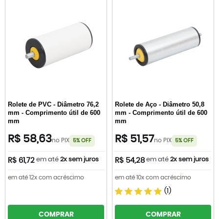
Rolete de PVC - Diâmetro 76,2
Rolete de Aço - Diâmetro 50,8
mm - Comprimento útil de 600
mm - Comprimento útil de 600
mm
mm
R$ 58,63
R$ 51,57
no PIX
no PIX
5% OFF
5% OFF
em até
2x sem juros
em até
2x sem juros
R$ 61,72
R$ 54,28
em até 12x com acréscimo
em até 10x com acréscimo
(1)
COMPRAR
COMPRAR