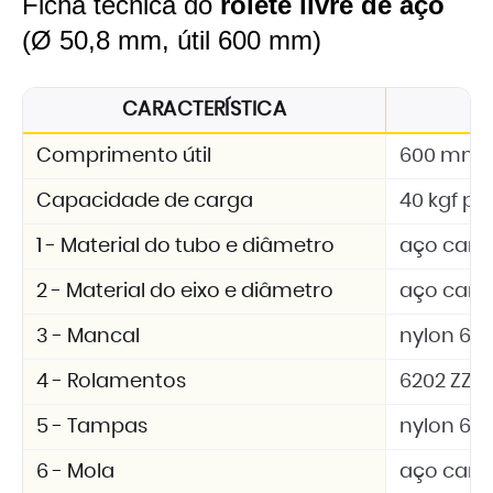
Ficha técnica do
rolete livre de aço
(Ø 50,8 mm, útil 600 mm)
CARACTERÍSTICA
E
Comprimento útil
600 mm
Capacidade de carga
40 kgf por
1 - Material do tubo e diâmetro
aço carb
2 - Material do eixo e diâmetro
aço carb
3 - Mancal
nylon 6.6 
4 - Rolamentos
6202 ZZ
5 - Tampas
nylon 6.6 
6 - Mola
aço car