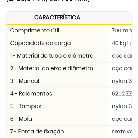
CARACTERÍSTICA
E
Comprimento útil
700 mm
Capacidade de carga
40 kgf por
1 - Material do tubo e diâmetro
aço carb
2 - Material do eixo e diâmetro
aço carb
3 - Mancal
nylon 6.6 
4 - Rolamentos
6202 ZZ
5 - Tampas
nylon 6.6 
6 - Mola
aço car
7 - Porca de fixação
sextavad