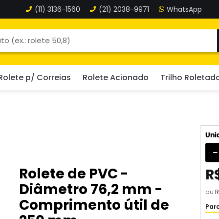
(11)
3136-1560
(21)
2038-9971
Rolete p/ Correias
Rolete Acionado
Trilho Roletad
Uni
Rolete de PVC -
R$
Diâmetro 76,2 mm -
ou
R
Comprimento útil de
Parc