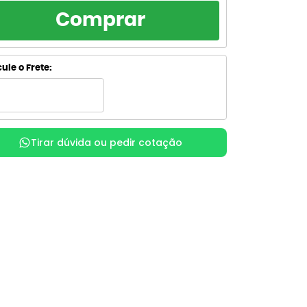
RCELAMENTO
TOTAL
Comprar
R$ 46,33
de R$ 46,33
sem juros
R$ 46,33
de R$ 23,16
ule o Frete:
sem juros
R$ 51,53
de R$ 17,18
com juros
R$ 51,59
x
de R$ 12,90
com juros
Tirar dúvida ou pedir cotação
R$ 52,96
de R$ 10,59
com juros
R$ 52,96
de R$ 8,83
com juros
R$ 54,08
de R$ 7,73
com juros
R$ 54,08
de R$ 6,76
com juros
R$ 55,45
de R$ 6,16
com juros