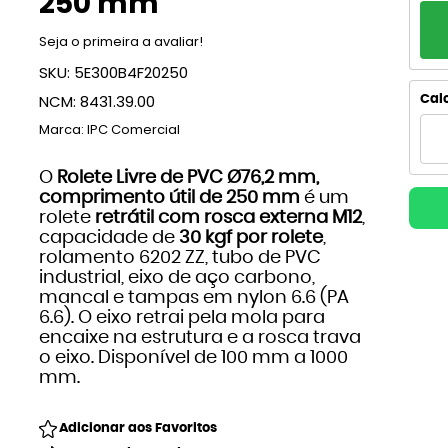
250 mm
PA
Seja o primeira a avaliar!
1x
SKU:
5E300B4F20250
2x
NCM:
8431.39.00
Calc
Marca:
IPC Comercial
3x
O
Rolete Livre de PVC Ø76,2 mm,
4
comprimento útil de 250 mm
é um
rolete
retrátil com rosca externa M12
,
5x
capacidade de
30 kgf por rolete
,
rolamento 6202 ZZ, tubo de PVC
6x
industrial, eixo de aço carbono,
mancal e tampas em nylon 6.6 (PA
7x
6.6). O eixo retrai pela mola para
encaixe na estrutura e a rosca trava
o eixo. Disponível de 100 mm a 1000
8x
mm.
9x
Adicionar aos Favoritos