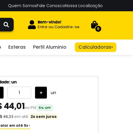
Quem Somos
Fale Conosco
Nossa Localização
Bem-vindo!
Entre
ou
Cadastre-se
0
o
Esferas
Perfil Aluminio
Calculadoras
▾
dade: un
un
 44,01
no PIX
5% OFF
$ 46,33
em até
2x sem juros
elar em até 9x ›