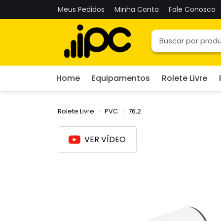
Meus Pedidos
Minha Conta
Fale Conosco
Home
Equipamentos
Rolete Livre
Rolete Livre
PVC
76,2
VER VÍDEO