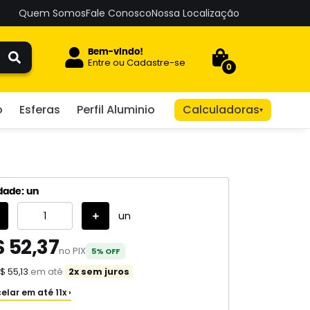
Quem Somos
Fale Conosco
Nossa Localização
Bem-vindo!
Entre
ou
Cadastre-se
0
o
Esferas
Perfil Aluminio
Calculadoras
▾
dade: un
un
$ 52,37
no PIX
5% OFF
$ 55,13
em até
2x sem juros
elar em até 11x ›