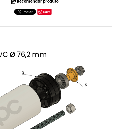
Recomendar produto
Save
11
 PVC Ø 76,2 mm