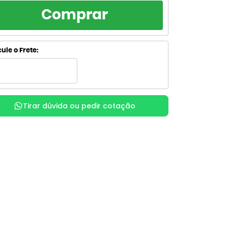
RCELAMENTO
TOTAL
Comprar
R$ 55,13
de R$ 55,13
sem juros
R$ 55,13
de R$ 27,56
ule o Frete:
sem juros
R$ 61,32
de R$ 20,44
com juros
R$ 61,39
x
de R$ 15,35
com juros
Tirar dúvida ou pedir cotação
R$ 63,02
de R$ 12,60
com juros
R$ 63,02
de R$ 10,50
com juros
R$ 64,35
de R$ 9,19
com juros
R$ 64,35
de R$ 8,04
com juros
R$ 65,99
de R$ 7,33
com juros
R$ 66,51
x
de R$ 6,65