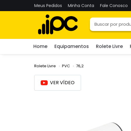
Meus Pedidos
Minha Conta
Fale Conosco
Home
Equipamentos
Rolete Livre
Rolete Livre
PVC
76,2
VER VÍDEO