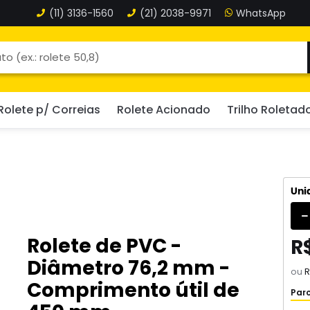
(11)
3136-1560
(21)
2038-9971
Rolete p/ Correias
Rolete Acionado
Trilho Roletad
Uni
Rolete de PVC -
R
Diâmetro 76,2 mm -
ou
R
Comprimento útil de
Parc