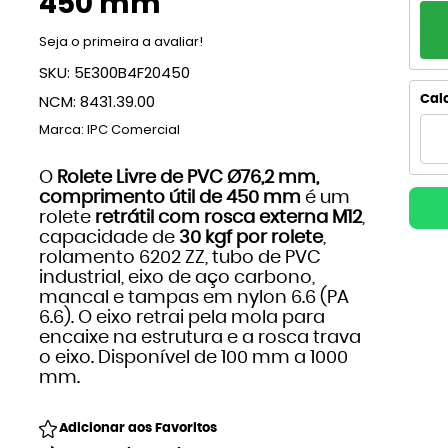
450 mm
PA
Seja o primeira a avaliar!
1x
SKU:
5E300B4F20450
2x
NCM:
8431.39.00
Calc
Marca:
IPC Comercial
3x
O
Rolete Livre de PVC Ø76,2 mm,
4
comprimento útil de 450 mm
é um
rolete
retrátil com rosca externa M12
,
5x
capacidade de
30 kgf por rolete
,
rolamento 6202 ZZ, tubo de PVC
6x
industrial, eixo de aço carbono,
mancal e tampas em nylon 6.6 (PA
7x
6.6). O eixo retrai pela mola para
encaixe na estrutura e a rosca trava
o eixo. Disponível de 100 mm a 1000
8x
mm.
9x
Adicionar aos Favoritos
10