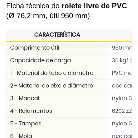
Ficha técnica do
rolete livre de PVC
(Ø 76,2 mm, útil 950 mm)
CARACTERÍSTICA
Comprimento útil
950 mm
Capacidade de carga
30 kgf por
1 - Material do tubo e diâmetro
PVC indus
2 - Material do eixo e diâmetro
aço carbo
3 - Mancal
nylon 6.6 
4 - Rolamentos
6202 ZZ
5 - Tampas
nylon 6.6 
6 - Mola
aço car