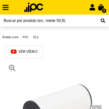
0
Rolete Livre
PVC
76,2
VER VÍDEO