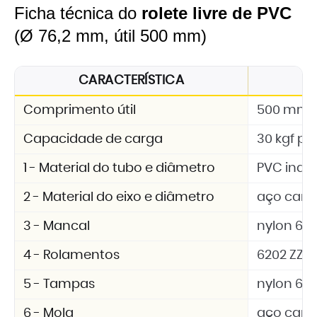
Ficha técnica do
rolete livre de PVC
(Ø 76,2 mm, útil 500 mm)
CARACTERÍSTICA
Comprimento útil
500 mm
Capacidade de carga
30 kgf por
1 - Material do tubo e diâmetro
PVC indus
2 - Material do eixo e diâmetro
aço carbo
3 - Mancal
nylon 6.6 
4 - Rolamentos
6202 ZZ
5 - Tampas
nylon 6.6 
6 - Mola
aço car