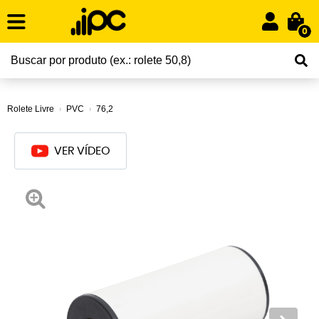
0
Rolete Livre
PVC
76,2
VER VÍDEO