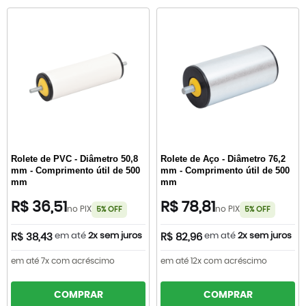
Rolete de PVC - Diâmetro 50,8
Rolete de Aço - Diâmetro 76,2
mm - Comprimento útil de 500
mm - Comprimento útil de 500
mm
mm
R$ 36,51
R$ 78,81
no PIX
no PIX
5% OFF
5% OFF
em até
2x sem juros
em até
2x sem juros
R$ 38,43
R$ 82,96
em até 7x com acréscimo
em até 12x com acréscimo
COMPRAR
COMPRAR