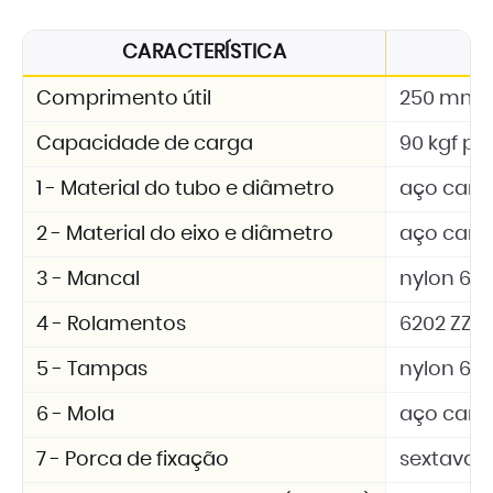
CARACTERÍSTICA
Comprimento útil
250 mm
Capacidade de carga
90 kgf por
1 - Material do tubo e diâmetro
aço carb
2 - Material do eixo e diâmetro
aço carbo
3 - Mancal
nylon 6.6 
4 - Rolamentos
6202 ZZ
5 - Tampas
nylon 6.6 
6 - Mola
aço car
7 - Porca de fixação
sextavad