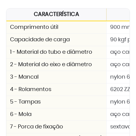
CARACTERÍSTICA
Comprimento útil
900 mm
Capacidade de carga
90 kgf por
1 - Material do tubo e diâmetro
aço carb
2 - Material do eixo e diâmetro
aço carbo
3 - Mancal
nylon 6.6 
4 - Rolamentos
6202 ZZ
5 - Tampas
nylon 6.6 
6 - Mola
aço car
7 - Porca de fixação
sextavad