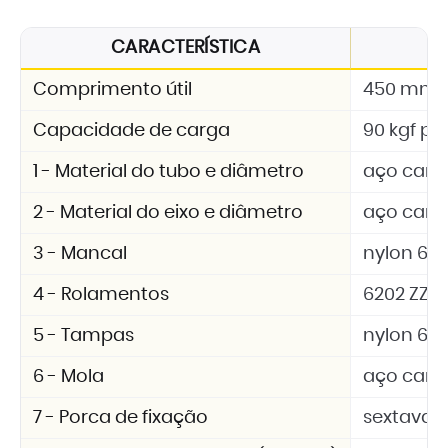
CARACTERÍSTICA
Comprimento útil
450 mm
Capacidade de carga
90 kgf por
1 - Material do tubo e diâmetro
aço carb
2 - Material do eixo e diâmetro
aço carbo
3 - Mancal
nylon 6.6 
4 - Rolamentos
6202 ZZ
5 - Tampas
nylon 6.6 
6 - Mola
aço car
7 - Porca de fixação
sextavad