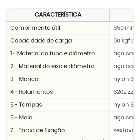
CARACTERÍSTICA
Comprimento útil
650 mm
Capacidade de carga
90 kgf por
1 - Material do tubo e diâmetro
aço carb
2 - Material do eixo e diâmetro
aço carbo
3 - Mancal
nylon 6.6 
4 - Rolamentos
6202 ZZ
5 - Tampas
nylon 6.6 
6 - Mola
aço car
7 - Porca de fixação
sextavad