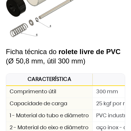
Ficha técnica do
rolete livre de PVC
(Ø 50,8 mm, útil 300 mm)
CARACTERÍSTICA
E
Comprimento útil
300 mm
Capacidade de carga
25 kgf por rol
1 - Material do tubo e diâmetro
PVC industria
2 - Material do eixo e diâmetro
aço inox - d