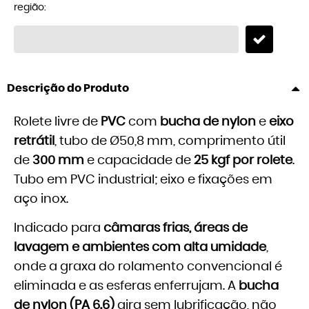
região:
Descrição do Produto
Rolete livre de
PVC
com
bucha de nylon
e
eixo
retrátil
, tubo de Ø50,8 mm, comprimento útil
de
300 mm
e capacidade de
25 kgf por rolete
.
Tubo em PVC industrial; eixo e fixações em
aço inox.
Indicado para
câmaras frias, áreas de
lavagem e ambientes com alta umidade
,
onde a graxa do rolamento convencional é
eliminada e as esferas enferrujam. A
bucha
de nylon (PA 6.6)
gira sem lubrificação, não