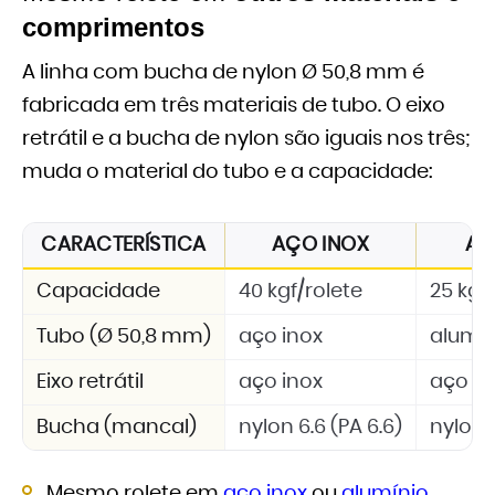
comprimentos
A linha com bucha de nylon Ø 50,8 mm é
fabricada em três materiais de tubo. O eixo
retrátil e a bucha de nylon são iguais nos três;
muda o material do tubo e a capacidade:
CARACTERÍSTICA
AÇO INOX
AL
Capacidade
40 kgf/rolete
25 kgf
Tubo (Ø 50,8 mm)
aço inox
alumí
Eixo retrátil
aço inox
aço in
Bucha (mancal)
nylon 6.6 (PA 6.6)
nylon 6
Mesmo rolete em
aço inox
ou
alumínio