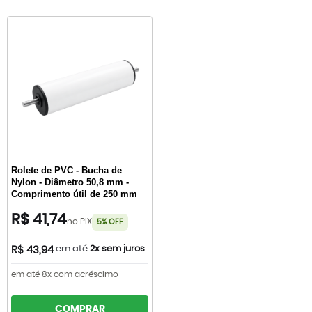
Rolete de PVC - Bucha de
Nylon - Diâmetro 50,8 mm -
Comprimento útil de 250 mm
R$ 41,74
no PIX
5% OFF
em até
2x sem juros
R$ 43,94
em até 8x com acréscimo
COMPRAR