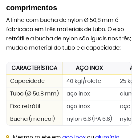
comprimentos
A linha com bucha de nylon Ø 50,8 mm é
fabricada em três materiais de tubo. O eixo
retrátil e a bucha de nylon são iguais nos três;
muda o material do tubo e a capacidade:
CARACTERÍSTICA
AÇO INOX
AL
Capacidade
40 kgf/rolete
25 kgf
Tubo (Ø 50,8 mm)
aço inox
alumí
Eixo retrátil
aço inox
aço in
Bucha (mancal)
nylon 6.6 (PA 6.6)
nylon 6
Mesmo rolete em
aço inox
ou
alumínio