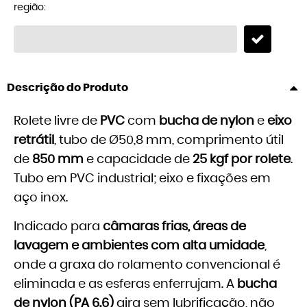
região:
Descrição do Produto
Rolete livre de
PVC
com
bucha de nylon
e
eixo
retrátil
, tubo de Ø50,8 mm, comprimento útil
de
850 mm
e capacidade de
25 kgf por rolete
.
Tubo em PVC industrial; eixo e fixações em
aço inox.
Indicado para
câmaras frias, áreas de
lavagem e ambientes com alta umidade
,
onde a graxa do rolamento convencional é
eliminada e as esferas enferrujam. A
bucha
de nylon (PA 6.6)
gira sem lubrificação, não