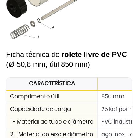
Ficha técnica do
rolete livre de PVC
(Ø 50,8 mm, útil 850 mm)
CARACTERÍSTICA
E
Comprimento útil
850 mm
Capacidade de carga
25 kgf por rol
1 - Material do tubo e diâmetro
PVC industria
2 - Material do eixo e diâmetro
aço inox - d