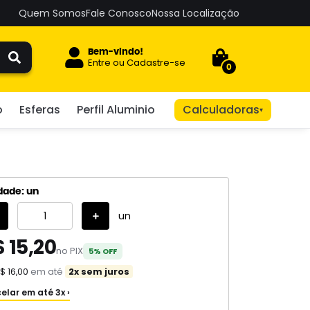
Quem Somos
Fale Conosco
Nossa Localização
Bem-vindo!
Entre
ou
Cadastre-se
0
o
Esferas
Perfil Aluminio
Calculadoras
▾
dade: un
un
 15,20
no PIX
5% OFF
$ 16,00
em até
2x sem juros
elar em até 3x ›