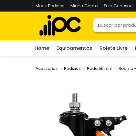
Meus Pedidos
Minha Conta
Fale Conosco
Home
Equipamentos
Rolete Livre
Acessórios
Rodizios
Roda 50 mm
Rodizio 