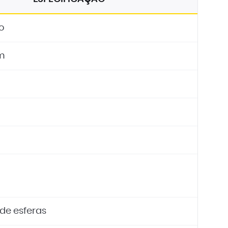
io
m
de esferas