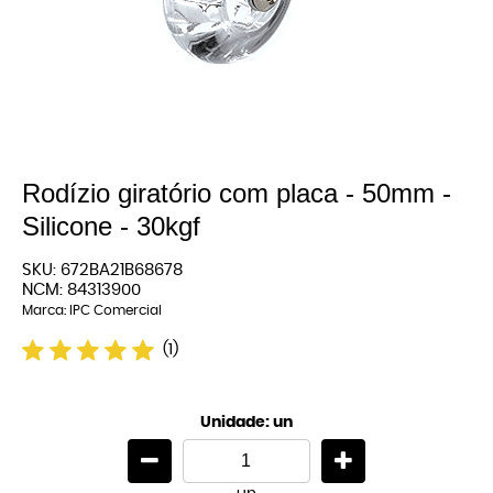
Rodízio giratório com placa - 50mm -
Silicone - 30kgf
SKU:
672BA21B68678
NCM:
84313900
Marca:
IPC Comercial
(1)
Unidade: un