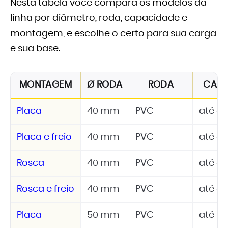
Nesta tabela você compara os modelos da
linha por diâmetro, roda, capacidade e
montagem, e escolhe o certo para sua carga
e sua base.
MONTAGEM
Ø RODA
RODA
CAR
Placa
40 mm
PVC
até 40
Placa e freio
40 mm
PVC
até 40
Rosca
40 mm
PVC
até 40
Rosca e freio
40 mm
PVC
até 40
Placa
50 mm
PVC
até 50