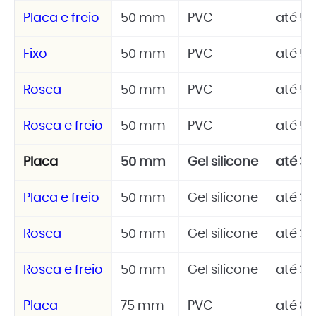
Placa e freio
50 mm
PVC
até 50
Fixo
50 mm
PVC
até 50
Rosca
50 mm
PVC
até 50
Rosca e freio
50 mm
PVC
até 50
Placa
50 mm
Gel silicone
até 30
Placa e freio
50 mm
Gel silicone
até 30
Rosca
50 mm
Gel silicone
até 30
Rosca e freio
50 mm
Gel silicone
até 30
Placa
75 mm
PVC
até 80