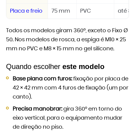
Placa e freio
75 mm
PVC
até 80
Todos os modelos giram 360°, exceto o Fixo Ø
50. Nos modelos de rosca, a espiga é M10 × 25
mm no PVC e M8 × 15 mm no gel silicone.
Quando escolher
este modelo
Base plana com furos:
fixação por placa de
42 × 42 mm com 4 furos de fixação (um por
canto).
Precisa manobrar:
gira 360° em torno do
eixo vertical, para o equipamento mudar
de direção no piso.