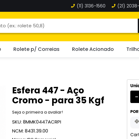
(11)
3136-1560
(21)
2038-
e
Rolete p/ Correias
Rolete Acionado
Trilh
Uni
Esfera 447 - Aço
Cromo - para 35 Kgf
Seja o primeira a avaliar!
POR
SKU:
8MMK0447ACRPI
NCM:
8431.39.00
Car