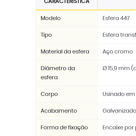
CARACTERÍSTICA
Modelo
Esfera 447
Tipo
Esfera trans
Material da esfera
Aço cromo
Diâmetro da
Ø 15,9 mm (a
esfera
Corpo
Usinado em
Acabamento
Galvanizad
Forma de fixação
Encaixe por