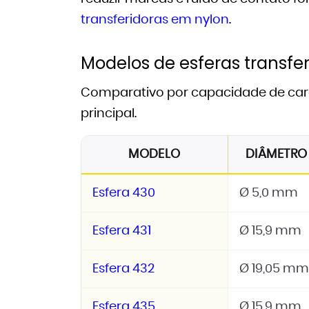
transferidoras em nylon
.
Modelos de esferas transfe
Comparativo por capacidade de carg
principal.
MODELO
DIÂMETRO
Esfera 430
Ø 5,0 mm
Esfera 431
Ø 15,9 mm
Esfera 432
Ø 19,05 mm
Esfera 435
Ø 15,9 mm