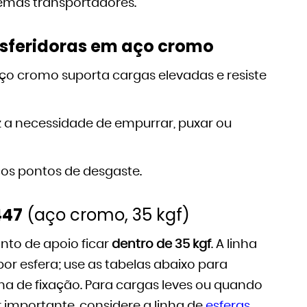
emas transportadores.
nsferidoras em aço cromo
ço cromo suporta cargas elevadas e resiste
 a necessidade de empurrar, puxar ou
s pontos de desgaste.
447
(aço cromo, 35 kgf)
nto de apoio ficar
dentro de 35 kgf
. A linha
por esfera; use as tabelas abaixo para
ma de fixação. Para cargas leves ou quando
r importante, considere a linha de
esferas