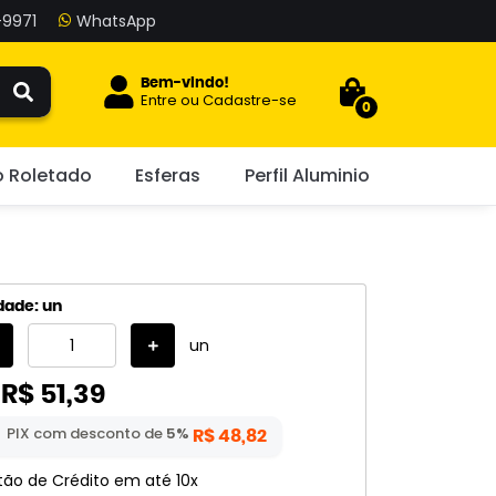
9971
Bem-vindo!
Entre
ou
Cadastre-se
0
o Roletado
Esferas
Perfil Aluminio
dade: un
un
R$ 51,39
PIX com desconto de
5%
R$ 48,82
tão de Crédito em até
10x