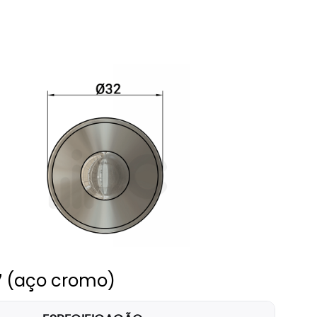
7
(aço cromo)