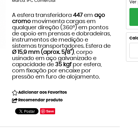
Marca:
IPC Comercial
Ver
A esfera transferidora
447
em
aço
cromo
movimenta cargas em
qualquer direção (360°) em pontos
de apoio em prensas e dobradeiras,
Calc
instrumentos de medição e
sistemas transportadores. Esfera de
Ø 15,9 mm (aprox. 5/8")
, corpo
usinado em aço galvanizado e
capacidade de
35 kgf
por esfera,
com fixação por encaixe por
pressão em furo de alojamento.
Adicionar aos Favoritos
Recomendar produto
Save