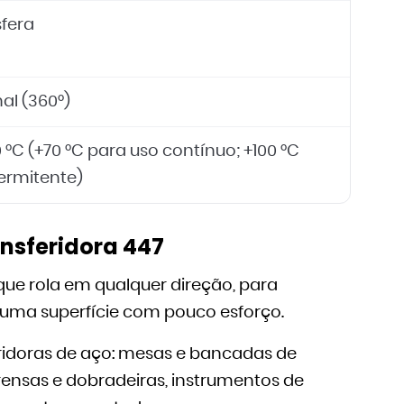
sfera
nal (360°)
0 °C (+70 °C para uso contínuo; +100 °C
termitente)
ansferidora 447
que rola em qualquer direção, para
e uma superfície com pouco esforço.
eridoras de aço: mesas e bancadas de
rensas e dobradeiras, instrumentos de