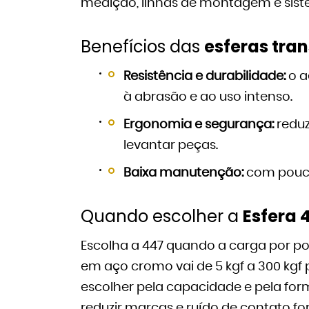
medição, linhas de montagem e sist
Benefícios das
esferas tra
Resistência e durabilidade:
o a
à abrasão e ao uso intenso.
Ergonomia e segurança:
reduz
levantar peças.
Baixa manutenção:
com pouco
Quando escolher a
Esfera 
Escolha a 447 quando a carga por po
em aço cromo vai de 5 kgf a 300 kgf 
escolher pela capacidade e pela for
reduzir marcas e ruído de contato fo