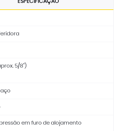
ESPECIFICAÇÃO
feridora
prox. 5/8")
 aço
o
 pressão em furo de alojamento