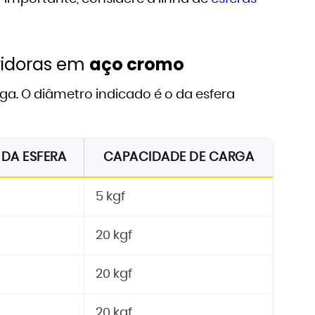
ridoras em
aço cromo
a. O diâmetro indicado é o da esfera
 DA ESFERA
CAPACIDADE DE CARGA
5 kgf
20 kgf
20 kgf
20 kgf