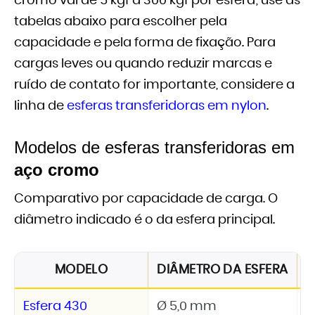
cromo vai de 5 kgf a 300 kgf por esfera; use as
tabelas abaixo para escolher pela
capacidade e pela forma de fixação. Para
cargas leves ou quando reduzir marcas e
ruído de contato for importante, considere a
linha de
esferas transferidoras em nylon
.
Modelos de esferas transferidoras em
aço cromo
Comparativo por capacidade de carga. O
diâmetro indicado é o da esfera principal.
MODELO
DIÂMETRO DA ESFERA
C
Esfera 430
Ø 5,0 mm
5