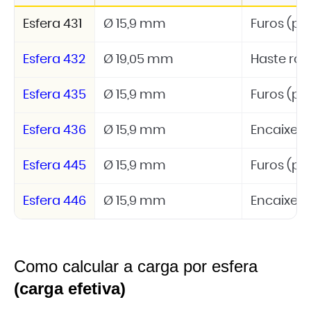
Esfera 431
Ø 15,9 mm
Furos (par
Esfera 432
Ø 19,05 mm
Haste ro
Esfera 435
Ø 15,9 mm
Furos (pa
Esfera 436
Ø 15,9 mm
Encaixe p
Esfera 445
Ø 15,9 mm
Furos (pa
Esfera 446
Ø 15,9 mm
Encaixe p
Como calcular a carga por esfera
(carga efetiva)