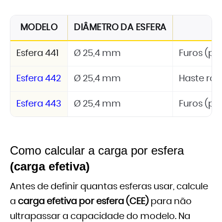
MODELO
DIÂMETRO DA ESFERA
Esfera 441
Ø 25,4 mm
Furos (pa
Esfera 442
Ø 25,4 mm
Haste ro
Esfera 443
Ø 25,4 mm
Furos (pa
Como calcular a carga por esfera
(carga efetiva)
Antes de definir quantas esferas usar, calcule
a
carga efetiva por esfera (CEE)
para não
ultrapassar a capacidade do modelo. Na