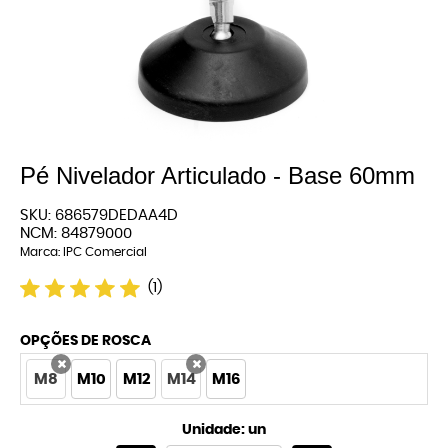
Pé Nivelador Articulado - Base 60mm
SKU:
686579DEDAA4D
NCM:
84879000
Marca:
IPC Comercial
(1)
OPÇÕES DE ROSCA
M8
M10
M12
M14
M16
x
x
Unidade: un