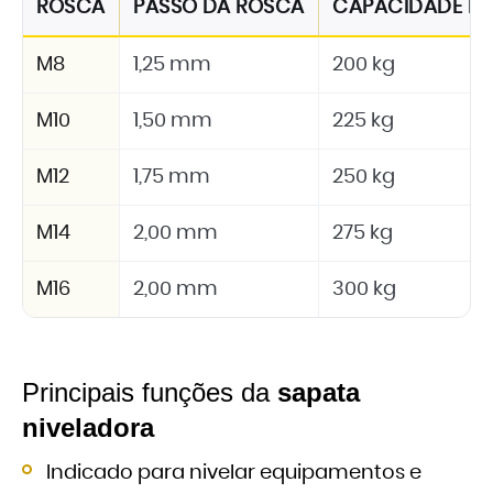
ROSCA
PASSO DA ROSCA
CAPACIDADE D
M8
1,25 mm
200 kg
M10
1,50 mm
225 kg
M12
1,75 mm
250 kg
M14
2,00 mm
275 kg
M16
2,00 mm
300 kg
Principais funções da
sapata
niveladora
Indicado para nivelar equipamentos e