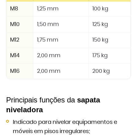
M8
1,25 mm
100 kg
M10
1,50 mm
125 kg
M12
1,75 mm
150 kg
M14
2,00 mm
175 kg
M16
2,00 mm
200 kg
Principais funções da
sapata
niveladora
Indicado para nivelar equipamentos e
móveis em pisos irregulares;