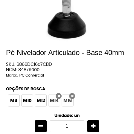
Pé Nivelador Articulado - Base 40mm
SKU:
6866DC1607CBD
NCM:
84879000
Marca:
IPC Comercial
OPÇÕES DE ROSCA
M8
M10
M12
M14
M16
x
x
Unidade: un