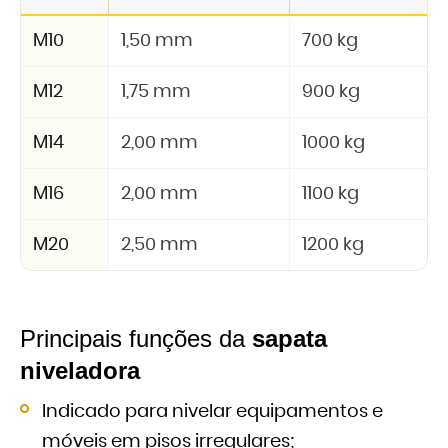
M10
1,50 mm
700 kg
M12
1,75 mm
900 kg
M14
2,00 mm
1000 kg
M16
2,00 mm
1100 kg
M20
2,50 mm
1200 kg
Principais funções da
sapata
niveladora
Indicado para nivelar equipamentos e
móveis em pisos irregulares;