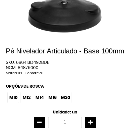
Pé Nivelador Articulado - Base 100mm
SKU:
686413D492BDE
NCM:
84879000
Marca:
IPC Comercial
OPÇÕES DE ROSCA
M10
M12
M14
M16
M20
Unidade: un