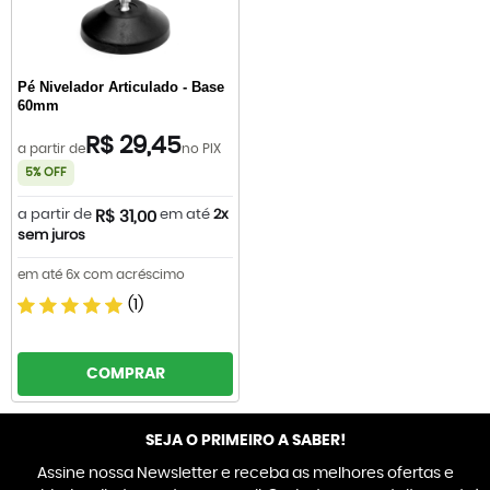
Pé Nivelador Articulado - Base
60mm
R$ 29,45
a partir de
no PIX
5% OFF
a partir de
em até
2x
R$ 31,00
sem juros
em até 6x com acréscimo
(1)
COMPRAR
SEJA O PRIMEIRO A SABER!
Assine nossa Newsletter e receba as melhores ofertas e